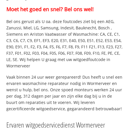
Moet het goed en snel? Bel ons wel!
Bel ons gerust als U oa. deze foutcodes ziet bij een AEG,
Zanussi, Miel, LG, Samsung, Indesit, Bauknecht, Bosch ,
Siemens en Ariston Vaatwasser of Wasmachine: CA, CE, C1,
C3, C6, C7, C9, EF1, EF3, E20, E31, E40, E50, E51, E52, E53, E54,
E90, E91, F1, F2, F3, F4, F5, F6, F7, F8, F9, F11 F21, F13, F23, F27,
F37, F01, F02, F03, F04, F05, F06, F07, F08, F09, F10, FE, PE, CE,
LE, SE. Wij helpen U graag met uw witgoedfoutcode in
Wormerveer
Vaak binnen 24 uur weer gerepareerd! Dus heeft u snel een
ervaren wasmachine reparateur nodig in Wormerveer en
wenst u hulp, bel ons. Onze spoed monteurs werken 24 uur
per dag, 312 dagen per jaar en zijn elke dag bij u in de
buurt om reparaties uit te voeren. Wij leveren
gecertificeerde witgoedservice, gegarandeerd betrouwbaar!
Ervaren witgoedservicedienst Wormerveer