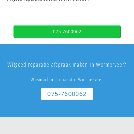
075-7600062
Witgoed reparatie afspraak maken in Wormerveer?
Wasmachine reparatie Wormerveer
075-7600062