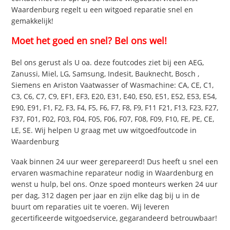
Waardenburg regelt u een witgoed reparatie snel en
gemakkelijk!
Moet het goed en snel? Bel ons wel!
Bel ons gerust als U oa. deze foutcodes ziet bij een AEG,
Zanussi, Miel, LG, Samsung, Indesit, Bauknecht, Bosch ,
Siemens en Ariston Vaatwasser of Wasmachine: CA, CE, C1,
C3, C6, C7, C9, EF1, EF3, E20, E31, E40, E50, E51, E52, E53, E54,
E90, E91, F1, F2, F3, F4, F5, F6, F7, F8, F9, F11 F21, F13, F23, F27,
F37, F01, F02, F03, F04, F05, F06, F07, F08, F09, F10, FE, PE, CE,
LE, SE. Wij helpen U graag met uw witgoedfoutcode in
Waardenburg
Vaak binnen 24 uur weer gerepareerd! Dus heeft u snel een
ervaren wasmachine reparateur nodig in Waardenburg en
wenst u hulp, bel ons. Onze spoed monteurs werken 24 uur
per dag, 312 dagen per jaar en zijn elke dag bij u in de
buurt om reparaties uit te voeren. Wij leveren
gecertificeerde witgoedservice, gegarandeerd betrouwbaar!