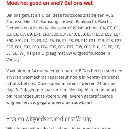
Moet het goed en snel? Bel ons wel!
Bel ons gerust als U oa. deze foutcodes ziet bij een AEG,
Zanussi, Miel, LG, Samsung, Indesit, Bauknecht, Bosch ,
Siemens en Ariston Vaatwasser of Wasmachine: CA, CE, C1,
C3, C6, C7, C9, EF1, EF3, E20, E31, E40, E50, E51, E52, E53, E54,
E90, E91, F1, F2, F3, F4, F5, F6, F7, F8, F9, F11 F21, F13, F23, F27,
F37, F01, F02, F03, F04, F05, F06, F07, F08, F09, F10, FE, PE, CE,
LE, SE. Wij helpen U graag met uw witgoedfoutcode in
Venray
Vaak binnen 24 uur weer gerepareerd! Dus heeft u snel een
ervaren wasmachine reparateur nodig in Venray en wenst
u hulp, bel ons. Onze spoed monteurs werken 24 uur per
dag, 312 dagen per jaar en zijn elke dag bij u in de buurt
om reparaties uit te voeren. Wij leveren gecertificeerde
witgoedservice, gegarandeerd betrouwbaar!
Ervaren witgoedservicedienst Venray
Wij zijn een witgoedservicedienst in Venray en werken