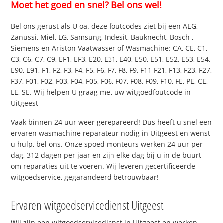
Moet het goed en snel? Bel ons wel!
Bel ons gerust als U oa. deze foutcodes ziet bij een AEG,
Zanussi, Miel, LG, Samsung, Indesit, Bauknecht, Bosch ,
Siemens en Ariston Vaatwasser of Wasmachine: CA, CE, C1,
C3, C6, C7, C9, EF1, EF3, E20, E31, E40, E50, E51, E52, E53, E54,
E90, E91, F1, F2, F3, F4, F5, F6, F7, F8, F9, F11 F21, F13, F23, F27,
F37, F01, F02, F03, F04, F05, F06, F07, F08, F09, F10, FE, PE, CE,
LE, SE. Wij helpen U graag met uw witgoedfoutcode in
Uitgeest
Vaak binnen 24 uur weer gerepareerd! Dus heeft u snel een
ervaren wasmachine reparateur nodig in Uitgeest en wenst
u hulp, bel ons. Onze spoed monteurs werken 24 uur per
dag, 312 dagen per jaar en zijn elke dag bij u in de buurt
om reparaties uit te voeren. Wij leveren gecertificeerde
witgoedservice, gegarandeerd betrouwbaar!
Ervaren witgoedservicedienst Uitgeest
Wij zijn een witgoedservicedienst in Uitgeest en werken