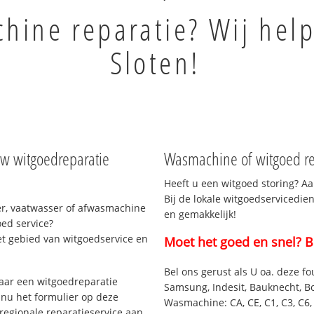
ine reparatie? Wij help
Sloten!
uw witgoedreparatie
Wasmachine of witgoed rep
Heeft u een witgoed storing? Aa
Bij de lokale witgoedservicedien
r, vaatwasser of afwasmachine
en gemakkelijk!
ed service?
et gebied van witgoedservice en
Moet het goed en snel? B
Bel ons gerust als U oa. deze fo
aar een witgoedreparatie
Samsung, Indesit, Bauknecht, B
 nu het formulier op deze
Wasmachine: CA, CE, C1, C3, C6, C
regionale reparatieservice aan