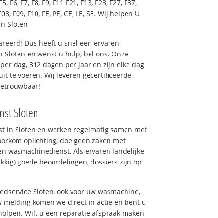
F5, F6, F7, F8, F9, F11 F21, F13, F23, F27, F37,
F08, F09, F10, FE, PE, CE, LE, SE. Wij helpen U
n Sloten
reerd! Dus heeft u snel een ervaren
 Sloten en wenst u hulp, bel ons. Onze
er dag, 312 dagen per jaar en zijn elke dag
uit te voeren. Wij leveren gecertificeerde
betrouwbaar!
nst Sloten
nst in Sloten en werken regelmatig samen met
oorkom oplichting, doe geen zaken met
en wasmachinedienst. Als ervaren landelijke
kkig) goede beoordelingen, dossiers zijn op
oedservice Sloten, ook voor uw wasmachine,
 melding komen we direct in actie en bent u
olpen. Wilt u een reparatie afspraak maken