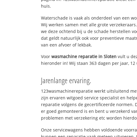
huis.
Waterschade is vaak als onderdeel van een w
Wij werken samen met alle grote verzekeraars
we deze ochtend bij u de schade herstellen vo
dat geldt natuurlijk ook voor preventieve maat
van een afvoer of lekbak.
Voor
wasmachine reparatie in Sloten
vult u d
hieronder in! Wij staan 363 dagen per jaar, 12 
Jarenlange ervaring.
123wasmachinereparatie werkt uitsluitend met
zijn ervaren witgoed service specialist en h
reparatie volgens de gecertificeerde normen. 
er goed gemonteerd is en bent u verzekerd va
problemen met verzekering etc worden hierd
Onze servicewagens hebben voldoende voorraa
kunnen een reparatie vaak meteen uitvoeren. 