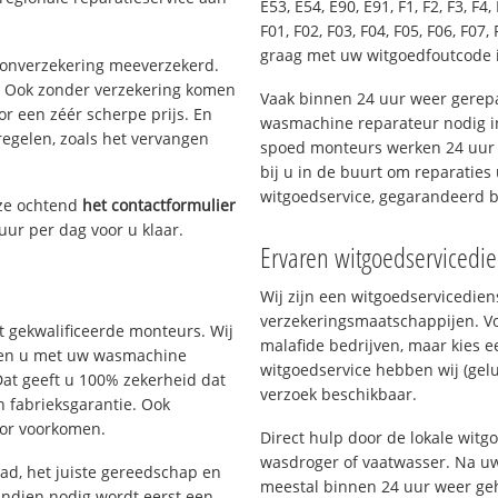
E53, E54, E90, E91, F1, F2, F3, F4, 
F01, F02, F03, F04, F05, F06, F07, 
graag met uw witgoedfoutcode i
oonverzekering meeverzekerd.
. Ook zonder verzekering komen
Vaak binnen 24 uur weer gerepa
or een zéér scherpe prijs. En
wasmachine reparateur nodig in
regelen, zoals het vervangen
spoed monteurs werken 24 uur p
bij u in de buurt om reparaties 
witgoedservice, gegarandeerd 
eze ochtend
het contactformulier
uur per dag voor u klaar.
Ervaren witgoedservicedie
Wij zijn een witgoedservicedie
verzekeringsmaatschappijen. V
 gekwalificeerde monteurs. Wij
malafide bedrijven, maar kies e
elpen u met uw wasmachine
witgoedservice hebben wij (gelu
Dat geeft u 100% zekerheid dat
verzoek beschikbaar.
n fabrieksgarantie. Ook
oor voorkomen.
Direct hulp door de lokale witg
wasdroger of vaatwasser. Na uw
d, het juiste gereedschap en
meestal binnen 24 uur weer geh
Indien nodig wordt eerst een