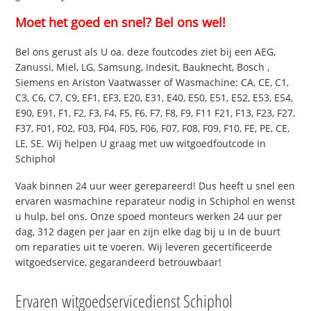
Moet het goed en snel? Bel ons wel!
Bel ons gerust als U oa. deze foutcodes ziet bij een AEG,
Zanussi, Miel, LG, Samsung, Indesit, Bauknecht, Bosch ,
Siemens en Ariston Vaatwasser of Wasmachine: CA, CE, C1,
C3, C6, C7, C9, EF1, EF3, E20, E31, E40, E50, E51, E52, E53, E54,
E90, E91, F1, F2, F3, F4, F5, F6, F7, F8, F9, F11 F21, F13, F23, F27,
F37, F01, F02, F03, F04, F05, F06, F07, F08, F09, F10, FE, PE, CE,
LE, SE. Wij helpen U graag met uw witgoedfoutcode in
Schiphol
Vaak binnen 24 uur weer gerepareerd! Dus heeft u snel een
ervaren wasmachine reparateur nodig in Schiphol en wenst
u hulp, bel ons. Onze spoed monteurs werken 24 uur per
dag, 312 dagen per jaar en zijn elke dag bij u in de buurt
om reparaties uit te voeren. Wij leveren gecertificeerde
witgoedservice, gegarandeerd betrouwbaar!
Ervaren witgoedservicedienst Schiphol