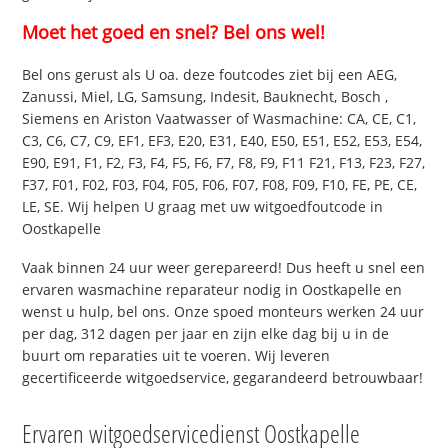
Moet het goed en snel? Bel ons wel!
Bel ons gerust als U oa. deze foutcodes ziet bij een AEG,
Zanussi, Miel, LG, Samsung, Indesit, Bauknecht, Bosch ,
Siemens en Ariston Vaatwasser of Wasmachine: CA, CE, C1,
C3, C6, C7, C9, EF1, EF3, E20, E31, E40, E50, E51, E52, E53, E54,
E90, E91, F1, F2, F3, F4, F5, F6, F7, F8, F9, F11 F21, F13, F23, F27,
F37, F01, F02, F03, F04, F05, F06, F07, F08, F09, F10, FE, PE, CE,
LE, SE. Wij helpen U graag met uw witgoedfoutcode in
Oostkapelle
Vaak binnen 24 uur weer gerepareerd! Dus heeft u snel een
ervaren wasmachine reparateur nodig in Oostkapelle en
wenst u hulp, bel ons. Onze spoed monteurs werken 24 uur
per dag, 312 dagen per jaar en zijn elke dag bij u in de
buurt om reparaties uit te voeren. Wij leveren
gecertificeerde witgoedservice, gegarandeerd betrouwbaar!
Ervaren witgoedservicedienst Oostkapelle