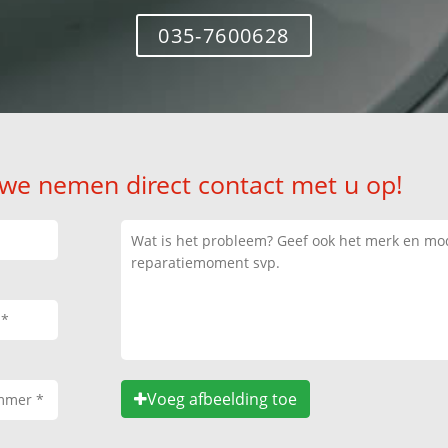
035-7600628
 we nemen direct contact met u op!
Voeg afbeelding toe