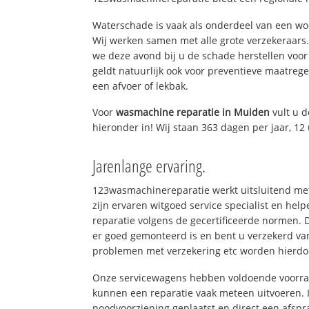
Waterschade is vaak als onderdeel van een w
Wij werken samen met alle grote verzekeraars
we deze avond bij u de schade herstellen voor 
geldt natuurlijk ook voor preventieve maatrege
een afvoer of lekbak.
Voor
wasmachine reparatie in Muiden
vult u 
hieronder in! Wij staan 363 dagen per jaar, 12 
Jarenlange ervaring.
123wasmachinereparatie werkt uitsluitend met
zijn ervaren witgoed service specialist en h
reparatie volgens de gecertificeerde normen. 
er goed gemonteerd is en bent u verzekerd va
problemen met verzekering etc worden hierd
Onze servicewagens hebben voldoende voorraa
kunnen een reparatie vaak meteen uitvoeren. 
noodvoorziening geplaatst en direct een afspr