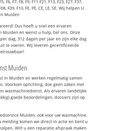
F5, F6, F7, F8, F9, F11 F21, F13, F23, F27, F37,
F08, F09, F10, FE, PE, CE, LE, SE. Wij helpen U
 in Muiden
reerd! Dus heeft u snel een ervaren
n Muiden en wenst u hulp, bel ons. Onze
er dag, 312 dagen per jaar en zijn elke dag
uit te voeren. Wij leveren gecertificeerde
betrouwbaar!
enst Muiden
nst in Muiden en werken regelmatig samen
n. Voorkom oplichting, doe geen zaken met
en wasmachinedienst. Als ervaren landelijke
kkig) goede beoordelingen, dossiers zijn op
goedservice Muiden, ook voor uw wasmachine,
 melding komen we direct in actie en bent u
olpen. Wilt u een reparatie afspraak maken