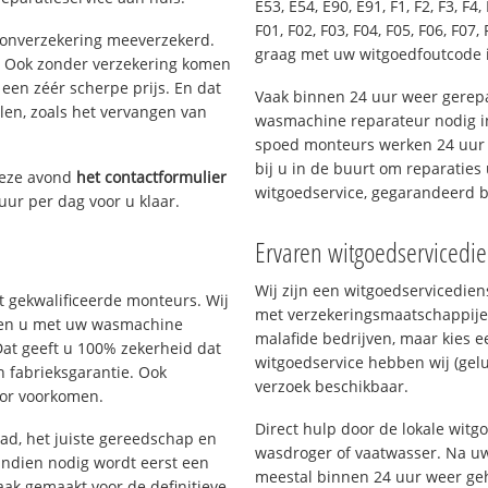
E53, E54, E90, E91, F1, F2, F3, F4, 
F01, F02, F03, F04, F05, F06, F07, 
oonverzekering meeverzekerd.
graag met uw witgoedfoutcode
. Ook zonder verzekering komen
een zéér scherpe prijs. En dat
Vaak binnen 24 uur weer gerepa
len, zoals het vervangen van
wasmachine reparateur nodig i
spoed monteurs werken 24 uur p
bij u in de buurt om reparaties 
deze avond
het contactformulier
witgoedservice, gegarandeerd 
uur per dag voor u klaar.
Ervaren witgoedservicedi
Wij zijn een witgoedservicedie
 gekwalificeerde monteurs. Wij
met verzekeringsmaatschappije
elpen u met uw wasmachine
malafide bedrijven, maar kies e
Dat geeft u 100% zekerheid dat
witgoedservice hebben wij (gelu
n fabrieksgarantie. Ook
verzoek beschikbaar.
oor voorkomen.
Direct hulp door de lokale wit
d, het juiste gereedschap en
wasdroger of vaatwasser. Na uw
Indien nodig wordt eerst een
meestal binnen 24 uur weer geh
aak gemaakt voor de definitieve