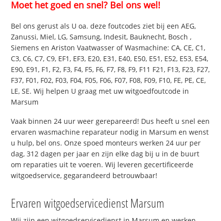
Moet het goed en snel? Bel ons wel!
Bel ons gerust als U oa. deze foutcodes ziet bij een AEG,
Zanussi, Miel, LG, Samsung, Indesit, Bauknecht, Bosch ,
Siemens en Ariston Vaatwasser of Wasmachine: CA, CE, C1,
C3, C6, C7, C9, EF1, EF3, E20, E31, E40, E50, E51, E52, E53, E54,
E90, E91, F1, F2, F3, F4, F5, F6, F7, F8, F9, F11 F21, F13, F23, F27,
F37, F01, F02, F03, F04, F05, F06, F07, F08, F09, F10, FE, PE, CE,
LE, SE. Wij helpen U graag met uw witgoedfoutcode in
Marsum
Vaak binnen 24 uur weer gerepareerd! Dus heeft u snel een
ervaren wasmachine reparateur nodig in Marsum en wenst
u hulp, bel ons. Onze spoed monteurs werken 24 uur per
dag, 312 dagen per jaar en zijn elke dag bij u in de buurt
om reparaties uit te voeren. Wij leveren gecertificeerde
witgoedservice, gegarandeerd betrouwbaar!
Ervaren witgoedservicedienst Marsum
Wij zijn een witgoedservicedienst in Marsum en werken