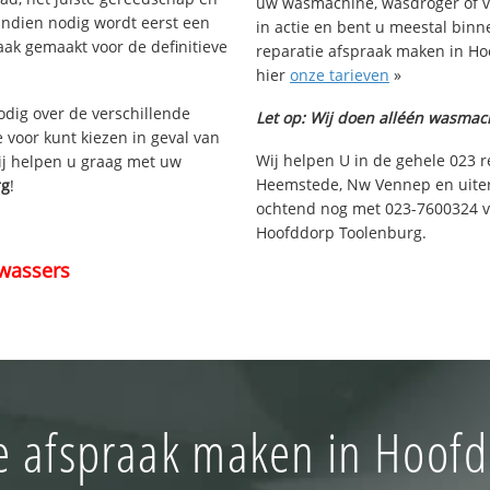
uw wasmachine, wasdroger of v
Indien nodig wordt eerst een
in actie en bent u meestal binn
aak gemaakt voor de definitieve
reparatie afspraak maken in Ho
hier
onze tarieven
»
nodig over de verschillende
Let op: Wij doen alléén wasmac
e voor kunt kiezen in geval van
Wij helpen U in de gehele 023 r
ij helpen u graag met uw
Heemstede, Nw Vennep en uiter
rg
!
ochtend nog met 023-7600324 vo
Hoofddorp Toolenburg.
wassers
e afspraak maken in Hoof