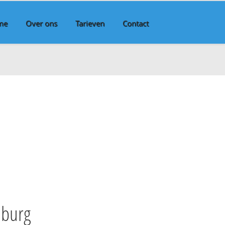
me
Over ons
Tarieven
Contact
nburg