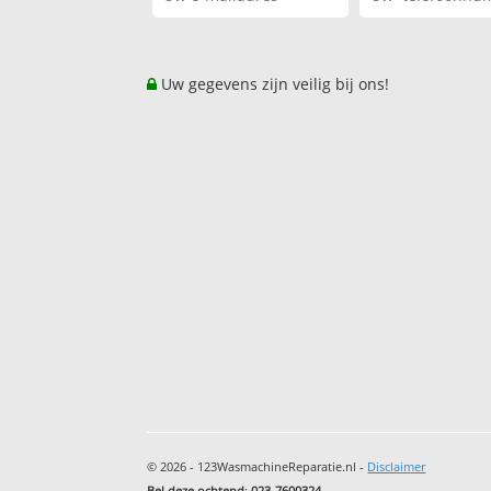
Uw gegevens zijn veilig bij ons!
© 2026 - 123WasmachineReparatie.nl -
Disclaimer
Bel deze ochtend
:
023-7600324