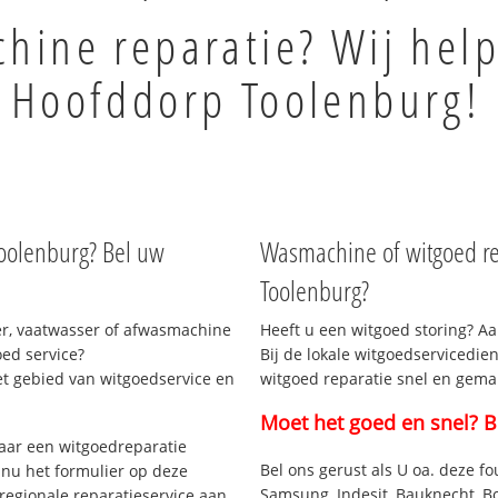
ine reparatie? Wij help
Hoofddorp Toolenburg!
oolenburg? Bel uw
Wasmachine of witgoed re
Toolenburg?
r, vaatwasser of afwasmachine
Heeft u een witgoed storing? Aa
ed service?
Bij de lokale witgoedservicedie
et gebied van witgoedservice en
witgoed reparatie snel en gemak
Moet het goed en snel? B
aar een witgoedreparatie
Bel ons gerust als U oa. deze fo
 nu het formulier op deze
Samsung, Indesit, Bauknecht, B
regionale reparatieservice aan