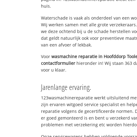
huis.
Waterschade is vaak als onderdeel van een w
Wij werken samen met alle grote verzekeraars
we deze ochtend bij u de schade herstellen vo
dat geldt natuurlijk ook voor preventieve maat
van een afvoer of lekbak.
Voor
wasmachine reparatie in Hoofddorp Tool
contactformulier
hieronder in! Wij staan 363 d
voor u klaar.
Jarenlange ervaring.
123wasmachinereparatie werkt uitsluitend met
zijn ervaren witgoed service specialist en h
reparatie volgens de gecertificeerde normen. 
er goed gemonteerd is en bent u verzekerd va
problemen met verzekering etc worden hierd
Onze servicewagens hebben voldoende voorraa