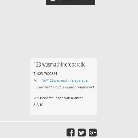
123 wasmachinereparatie
T: 023-7600324
M:
info@123wasmachinereparatie.nl
(vermeld altijd je telefoonnummer)
209
Beoordelingen van Klanten:
8.2
/
10