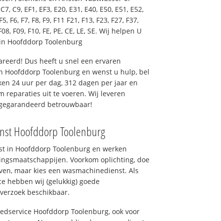
7, C9, EF1, EF3, E20, E31, E40, E50, E51, E52,
F5, F6, F7, F8, F9, F11 F21, F13, F23, F27, F37,
F08, F09, F10, FE, PE, CE, LE, SE. Wij helpen U
in Hoofddorp Toolenburg
reerd! Dus heeft u snel een ervaren
n Hoofddorp Toolenburg en wenst u hulp, bel
en 24 uur per dag, 312 dagen per jaar en
om reparaties uit te voeren. Wij leveren
, gegarandeerd betrouwbaar!
enst Hoofddorp Toolenburg
nst in Hoofddorp Toolenburg en werken
ingsmaatschappijen. Voorkom oplichting, doe
ven, maar kies een wasmachinedienst. Als
ce hebben wij (gelukkig) goede
 verzoek beschikbaar.
oedservice Hoofddorp Toolenburg, ook voor