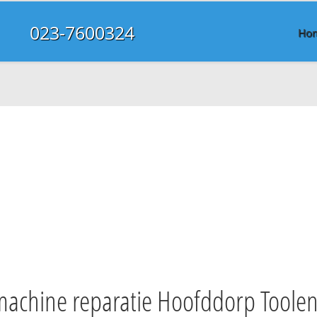
023-7600324
Ho
achine reparatie Hoofddorp Toole