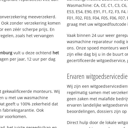
Wasmachine: CA, CE, C1, C3, C6, C
E53, E54, E90, E91, F1, F2, F3, F4, 
oonverzekering meeverzekerd.
F01, F02, F03, F04, F05, F06, F07, 
. Ook zonder verzekering komen
graag met uw witgoedfoutcode 
or een zéér scherpe prijs. En
Vaak binnen 24 uur weer gerepa
regelen, zoals het vervangen
wasmachine reparateur nodig i
ons. Onze spoed monteurs werk
enburg
vult u deze ochtend
het
zijn elke dag bij u in de buurt 
agen per jaar, 12 uur per dag
gecertificeerde witgoedservice
Ervaren witgoedservicedi
Wij zijn een witgoedservicedie
 gekwalificeerde monteurs. Wij
regelmatig samen met verzeker
elpen u met uw wasmachine
geen zaken met malafide bedrij
Dat geeft u 100% zekerheid dat
ervaren landelijke witgoedservi
n fabrieksgarantie. Ook
beoordelingen, dossiers zijn op
oor voorkomen.
Direct hulp door de lokale witg
d, het juiste gereedschap en