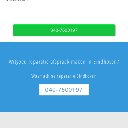
040-7600197
Witgoed reparatie afspraak maken in Eindhoven?
Wasmachine reparatie Eindhoven
040-7600197