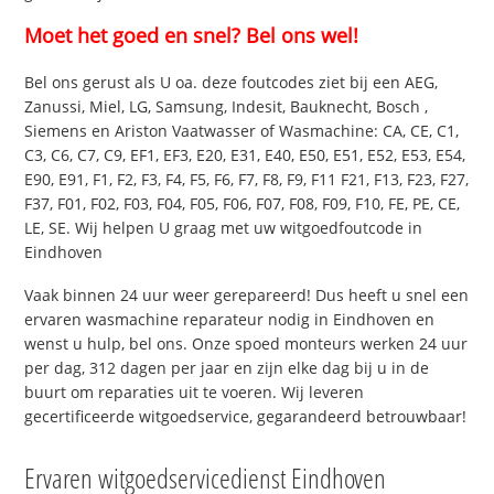
Moet het goed en snel? Bel ons wel!
Bel ons gerust als U oa. deze foutcodes ziet bij een AEG,
Zanussi, Miel, LG, Samsung, Indesit, Bauknecht, Bosch ,
Siemens en Ariston Vaatwasser of Wasmachine: CA, CE, C1,
C3, C6, C7, C9, EF1, EF3, E20, E31, E40, E50, E51, E52, E53, E54,
E90, E91, F1, F2, F3, F4, F5, F6, F7, F8, F9, F11 F21, F13, F23, F27,
F37, F01, F02, F03, F04, F05, F06, F07, F08, F09, F10, FE, PE, CE,
LE, SE. Wij helpen U graag met uw witgoedfoutcode in
Eindhoven
Vaak binnen 24 uur weer gerepareerd! Dus heeft u snel een
ervaren wasmachine reparateur nodig in Eindhoven en
wenst u hulp, bel ons. Onze spoed monteurs werken 24 uur
per dag, 312 dagen per jaar en zijn elke dag bij u in de
buurt om reparaties uit te voeren. Wij leveren
gecertificeerde witgoedservice, gegarandeerd betrouwbaar!
Ervaren witgoedservicedienst Eindhoven