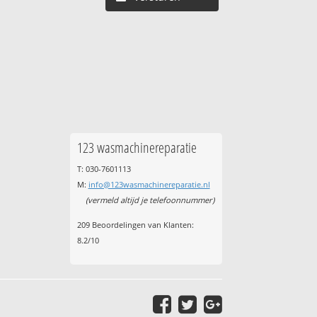
123 wasmachinereparatie
T: 030-7601113
M:
info@123wasmachinereparatie.nl
(vermeld altijd je telefoonnummer)
209
Beoordelingen van Klanten:
8.2
/
10