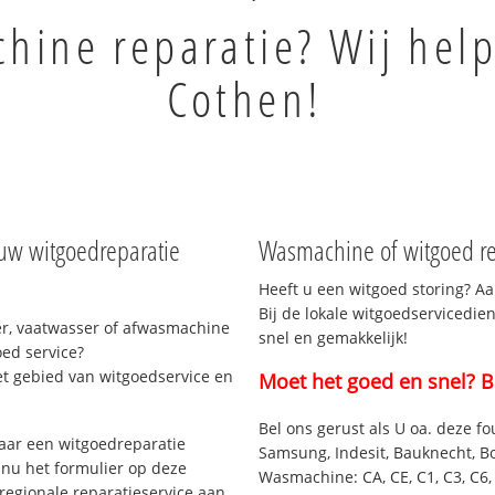
ine reparatie? Wij help
Cothen!
uw witgoedreparatie
Wasmachine of witgoed re
Heeft u een witgoed storing? Aa
Bij de lokale witgoedservicedie
r, vaatwasser of afwasmachine
snel en gemakkelijk!
ed service?
et gebied van witgoedservice en
Moet het goed en snel? B
Bel ons gerust als U oa. deze fo
aar een witgoedreparatie
Samsung, Indesit, Bauknecht, B
 nu het formulier op deze
Wasmachine: CA, CE, C1, C3, C6, C
regionale reparatieservice aan