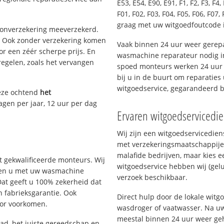
E53, E54, E90, E91, F1, F2, F3, F4, 
F01, F02, F03, F04, F05, F06, F07, 
graag met uw witgoedfoutcode 
oonverzekering meeverzekerd.
. Ook zonder verzekering komen
Vaak binnen 24 uur weer gerepa
or een zéér scherpe prijs. En
wasmachine reparateur nodig in
regelen, zoals het vervangen
spoed monteurs werken 24 uur p
bij u in de buurt om reparaties 
witgoedservice, gegarandeerd 
eze ochtend
het
agen per jaar, 12 uur per dag
Ervaren witgoedservicedi
Wij zijn een witgoedservicedie
met verzekeringsmaatschappije
malafide bedrijven, maar kies e
 gekwalificeerde monteurs. Wij
witgoedservice hebben wij (gelu
elpen u met uw wasmachine
verzoek beschikbaar.
Dat geeft u 100% zekerheid dat
n fabrieksgarantie. Ook
Direct hulp door de lokale wit
oor voorkomen.
wasdroger of vaatwasser. Na uw
meestal binnen 24 uur weer geh
d, het juiste gereedschap en