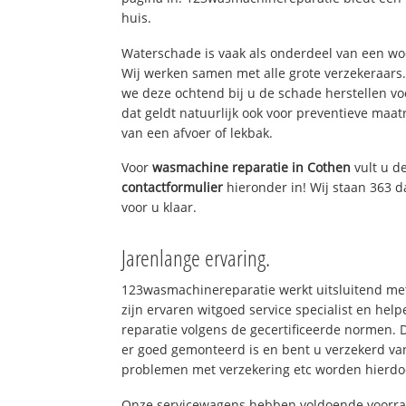
huis.
Waterschade is vaak als onderdeel van een w
Wij werken samen met alle grote verzekeraars
we deze ochtend bij u de schade herstellen vo
dat geldt natuurlijk ook voor preventieve maat
van een afvoer of lekbak.
Voor
wasmachine reparatie in Cothen
vult u d
contactformulier
hieronder in! Wij staan 363 d
voor u klaar.
Jarenlange ervaring.
123wasmachinereparatie werkt uitsluitend met
zijn ervaren witgoed service specialist en h
reparatie volgens de gecertificeerde normen. 
er goed gemonteerd is en bent u verzekerd va
problemen met verzekering etc worden hierd
Onze servicewagens hebben voldoende voorraa