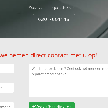
Wasmachine reparatie Cothen
030-7601113
 we nemen direct contact met u op!
Voeg afbeelding toe