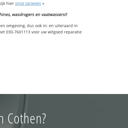
ijk hier
onze tarieven
»
hines, wasdrogers en vaatwassers!!
 en omgeving, dus ook in: en uiteraard in
met 030-7601113 voor uw witgoed reparatie
in Cothen?