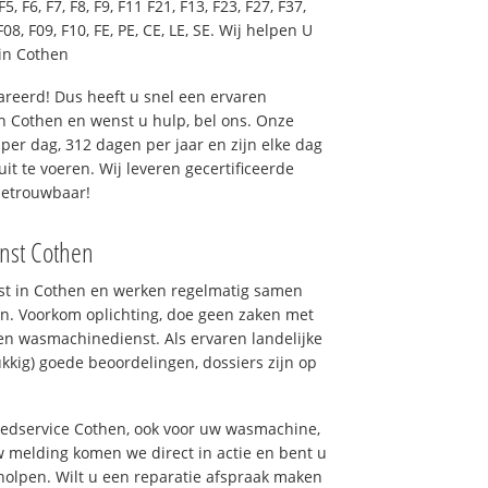
F5, F6, F7, F8, F9, F11 F21, F13, F23, F27, F37,
F08, F09, F10, FE, PE, CE, LE, SE. Wij helpen U
in Cothen
reerd! Dus heeft u snel een ervaren
 Cothen en wenst u hulp, bel ons. Onze
er dag, 312 dagen per jaar en zijn elke dag
uit te voeren. Wij leveren gecertificeerde
betrouwbaar!
enst Cothen
nst in Cothen en werken regelmatig samen
n. Voorkom oplichting, doe geen zaken met
en wasmachinedienst. Als ervaren landelijke
kkig) goede beoordelingen, dossiers zijn op
goedservice Cothen, ook voor uw wasmachine,
 melding komen we direct in actie en bent u
olpen. Wilt u een reparatie afspraak maken