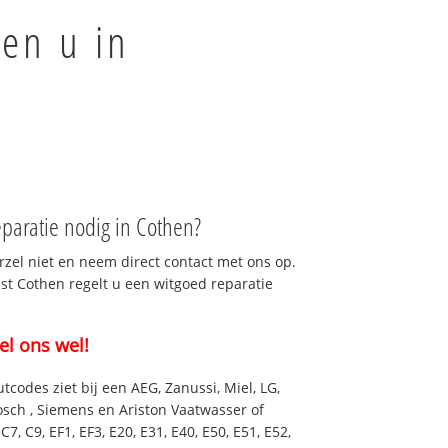
en u in
paratie nodig in Cothen?
rzel niet en neem direct contact met ons op.
nst Cothen regelt u een witgoed reparatie
el ons wel!
utcodes ziet bij een AEG, Zanussi, Miel, LG,
osch , Siemens en Ariston Vaatwasser of
7, C9, EF1, EF3, E20, E31, E40, E50, E51, E52,