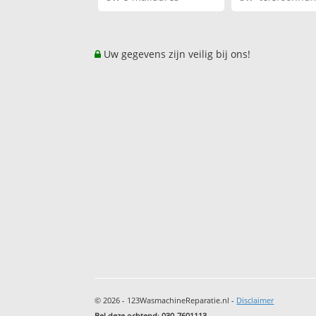
Uw gegevens zijn veilig bij ons!
© 2026 - 123WasmachineReparatie.nl -
Disclaimer
Bel deze ochtend
:
030-7601113