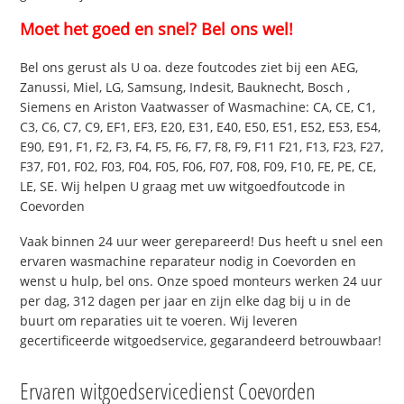
Moet het goed en snel? Bel ons wel!
Bel ons gerust als U oa. deze foutcodes ziet bij een AEG,
Zanussi, Miel, LG, Samsung, Indesit, Bauknecht, Bosch ,
Siemens en Ariston Vaatwasser of Wasmachine: CA, CE, C1,
C3, C6, C7, C9, EF1, EF3, E20, E31, E40, E50, E51, E52, E53, E54,
E90, E91, F1, F2, F3, F4, F5, F6, F7, F8, F9, F11 F21, F13, F23, F27,
F37, F01, F02, F03, F04, F05, F06, F07, F08, F09, F10, FE, PE, CE,
LE, SE. Wij helpen U graag met uw witgoedfoutcode in
Coevorden
Vaak binnen 24 uur weer gerepareerd! Dus heeft u snel een
ervaren wasmachine reparateur nodig in Coevorden en
wenst u hulp, bel ons. Onze spoed monteurs werken 24 uur
per dag, 312 dagen per jaar en zijn elke dag bij u in de
buurt om reparaties uit te voeren. Wij leveren
gecertificeerde witgoedservice, gegarandeerd betrouwbaar!
Ervaren witgoedservicedienst Coevorden