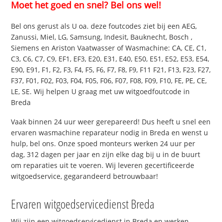
Moet het goed en snel? Bel ons wel!
Bel ons gerust als U oa. deze foutcodes ziet bij een AEG,
Zanussi, Miel, LG, Samsung, Indesit, Bauknecht, Bosch ,
Siemens en Ariston Vaatwasser of Wasmachine: CA, CE, C1,
C3, C6, C7, C9, EF1, EF3, E20, E31, E40, E50, E51, E52, E53, E54,
E90, E91, F1, F2, F3, F4, F5, F6, F7, F8, F9, F11 F21, F13, F23, F27,
F37, F01, F02, F03, F04, F05, F06, F07, F08, F09, F10, FE, PE, CE,
LE, SE. Wij helpen U graag met uw witgoedfoutcode in
Breda
Vaak binnen 24 uur weer gerepareerd! Dus heeft u snel een
ervaren wasmachine reparateur nodig in Breda en wenst u
hulp, bel ons. Onze spoed monteurs werken 24 uur per
dag, 312 dagen per jaar en zijn elke dag bij u in de buurt
om reparaties uit te voeren. Wij leveren gecertificeerde
witgoedservice, gegarandeerd betrouwbaar!
Ervaren witgoedservicedienst Breda
Wij zijn een witgoedservicedienst in Breda en werken