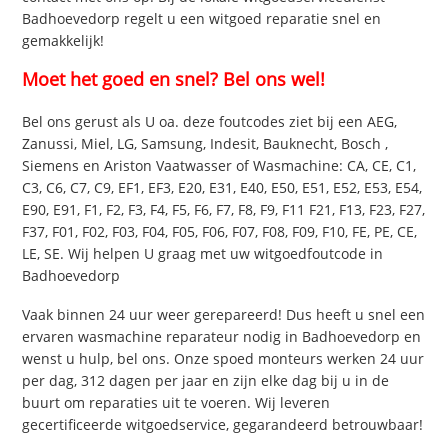
Badhoevedorp regelt u een witgoed reparatie snel en
gemakkelijk!
Moet het goed en snel? Bel ons wel!
Bel ons gerust als U oa. deze foutcodes ziet bij een AEG,
Zanussi, Miel, LG, Samsung, Indesit, Bauknecht, Bosch ,
Siemens en Ariston Vaatwasser of Wasmachine: CA, CE, C1,
C3, C6, C7, C9, EF1, EF3, E20, E31, E40, E50, E51, E52, E53, E54,
E90, E91, F1, F2, F3, F4, F5, F6, F7, F8, F9, F11 F21, F13, F23, F27,
F37, F01, F02, F03, F04, F05, F06, F07, F08, F09, F10, FE, PE, CE,
LE, SE. Wij helpen U graag met uw witgoedfoutcode in
Badhoevedorp
Vaak binnen 24 uur weer gerepareerd! Dus heeft u snel een
ervaren wasmachine reparateur nodig in Badhoevedorp en
wenst u hulp, bel ons. Onze spoed monteurs werken 24 uur
per dag, 312 dagen per jaar en zijn elke dag bij u in de
buurt om reparaties uit te voeren. Wij leveren
gecertificeerde witgoedservice, gegarandeerd betrouwbaar!