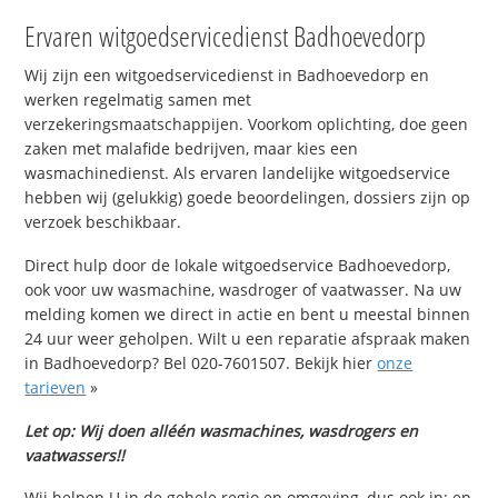
Ervaren witgoedservicedienst Badhoevedorp
Wij zijn een witgoedservicedienst in Badhoevedorp en
werken regelmatig samen met
verzekeringsmaatschappijen. Voorkom oplichting, doe geen
zaken met malafide bedrijven, maar kies een
wasmachinedienst. Als ervaren landelijke witgoedservice
hebben wij (gelukkig) goede beoordelingen, dossiers zijn op
verzoek beschikbaar.
Direct hulp door de lokale witgoedservice Badhoevedorp,
ook voor uw wasmachine, wasdroger of vaatwasser. Na uw
melding komen we direct in actie en bent u meestal binnen
24 uur weer geholpen. Wilt u een reparatie afspraak maken
in Badhoevedorp? Bel 020-7601507. Bekijk hier
onze
tarieven
»
Let op: Wij doen alléén wasmachines, wasdrogers en
vaatwassers!!
Wij helpen U in de gehele regio en omgeving, dus ook in: en