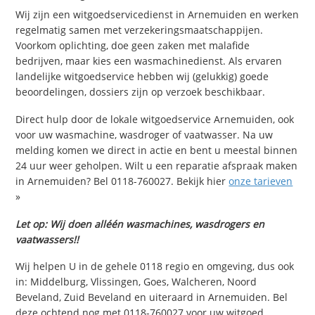
Wij zijn een witgoedservicedienst in Arnemuiden en werken
regelmatig samen met verzekeringsmaatschappijen.
Voorkom oplichting, doe geen zaken met malafide
bedrijven, maar kies een wasmachinedienst. Als ervaren
landelijke witgoedservice hebben wij (gelukkig) goede
beoordelingen, dossiers zijn op verzoek beschikbaar.
Direct hulp door de lokale witgoedservice Arnemuiden, ook
voor uw wasmachine, wasdroger of vaatwasser. Na uw
melding komen we direct in actie en bent u meestal binnen
24 uur weer geholpen. Wilt u een reparatie afspraak maken
in Arnemuiden? Bel 0118-760027. Bekijk hier
onze tarieven
»
Let op: Wij doen alléén wasmachines, wasdrogers en
vaatwassers!!
Wij helpen U in de gehele 0118 regio en omgeving, dus ook
in: Middelburg, Vlissingen, Goes, Walcheren, Noord
Beveland, Zuid Beveland en uiteraard in Arnemuiden. Bel
deze ochtend nog met 0118-760027 voor uw witgoed