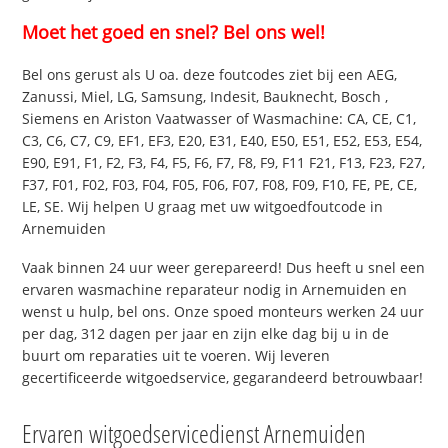
Moet het goed en snel? Bel ons wel!
Bel ons gerust als U oa. deze foutcodes ziet bij een AEG,
Zanussi, Miel, LG, Samsung, Indesit, Bauknecht, Bosch ,
Siemens en Ariston Vaatwasser of Wasmachine: CA, CE, C1,
C3, C6, C7, C9, EF1, EF3, E20, E31, E40, E50, E51, E52, E53, E54,
E90, E91, F1, F2, F3, F4, F5, F6, F7, F8, F9, F11 F21, F13, F23, F27,
F37, F01, F02, F03, F04, F05, F06, F07, F08, F09, F10, FE, PE, CE,
LE, SE. Wij helpen U graag met uw witgoedfoutcode in
Arnemuiden
Vaak binnen 24 uur weer gerepareerd! Dus heeft u snel een
ervaren wasmachine reparateur nodig in Arnemuiden en
wenst u hulp, bel ons. Onze spoed monteurs werken 24 uur
per dag, 312 dagen per jaar en zijn elke dag bij u in de
buurt om reparaties uit te voeren. Wij leveren
gecertificeerde witgoedservice, gegarandeerd betrouwbaar!
Ervaren witgoedservicedienst Arnemuiden