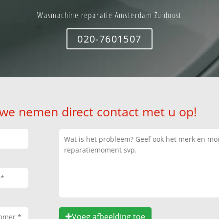
Wasmachine reparatie Amsterdam Zuidoost
020-7601507
 we nemen direct contact met u op!
Voeg afbeelding toe