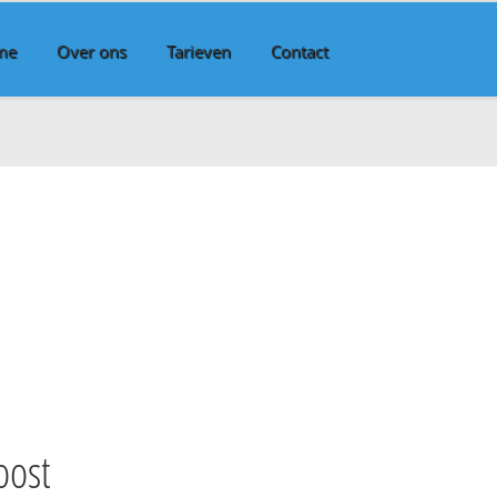
me
Over ons
Tarieven
Contact
oost