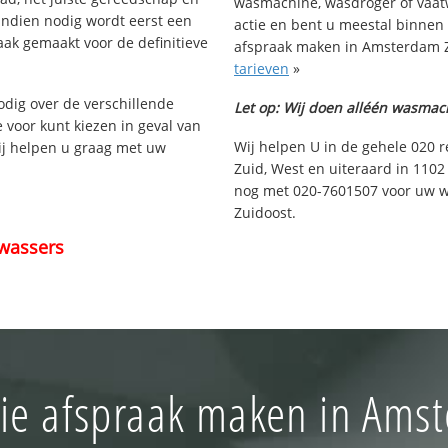
wasmachine, wasdroger of vaat
Indien nodig wordt eerst een
actie en bent u meestal binnen
aak gemaakt voor de definitieve
afspraak maken in Amsterdam Zu
tarieven
»
nodig over de verschillende
Let op: Wij doen alléén wasmac
e voor kunt kiezen in geval van
Wij helpen U in de gehele 020 r
ij helpen u graag met uw
Zuid, West en uiteraard in 110
!
nog met 020-7601507 voor uw w
Zuidoost.
wassers
ie afspraak maken in Ams