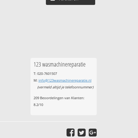
123 wasmachinereparatie
T: 020-7601507
M:
info@123wasmachinereparatie.nl
(vermeld altijd je telefoonnummer)
209
Beoordelingen van Klanten:
8.2
/
10