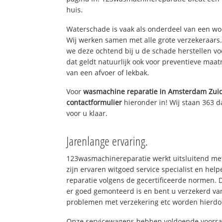
huis.
Waterschade is vaak als onderdeel van een w
Wij werken samen met alle grote verzekeraars
we deze ochtend bij u de schade herstellen vo
dat geldt natuurlijk ook voor preventieve maat
van een afvoer of lekbak.
Voor
wasmachine reparatie in Amsterdam Zui
contactformulier
hieronder in! Wij staan 363 d
voor u klaar.
Jarenlange ervaring.
123wasmachinereparatie werkt uitsluitend met
zijn ervaren witgoed service specialist en h
reparatie volgens de gecertificeerde normen. 
er goed gemonteerd is en bent u verzekerd va
problemen met verzekering etc worden hierd
Onze servicewagens hebben voldoende voorraa