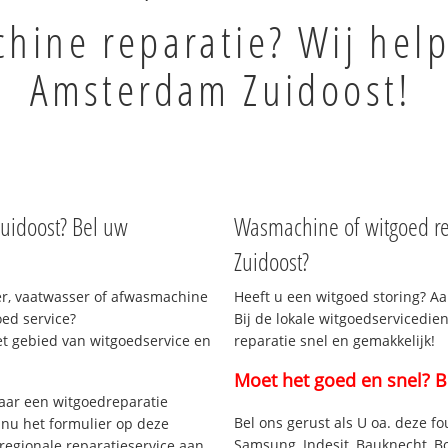
ine reparatie? Wij help
Amsterdam Zuidoost!
uidoost? Bel uw
Wasmachine of witgoed re
Zuidoost?
r, vaatwasser of afwasmachine
Heeft u een witgoed storing? Aa
ed service?
Bij de lokale witgoedservicedi
et gebied van witgoedservice en
reparatie snel en gemakkelijk!
Moet het goed en snel? B
aar een witgoedreparatie
Bel ons gerust als U oa. deze fo
 nu het formulier op deze
Samsung, Indesit, Bauknecht, B
regionale reparatieservice aan