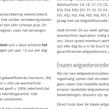
Wasmachine: CA, CE, C1, C3, C6, C
E53, E54, E90, E91, F1, F2, F3, F4, 
oonverzekering meeverzekerd.
F01, F02, F03, F04, F05, F06, F07, 
. Ook zonder verzekering komen
graag met uw witgoedfoutcode
or een zéér scherpe prijs. En
Vaak binnen 24 uur weer gerepa
regelen, zoals het vervangen
wasmachine reparateur nodig i
ons. Onze spoed monteurs werk
doost
vult u deze ochtend
het
zijn elke dag bij u in de buurt 
agen per jaar, 12 uur per dag
gecertificeerde witgoedservice
Ervaren witgoedservicedi
Wij zijn een witgoedservicedie
 gekwalificeerde monteurs. Wij
regelmatig samen met verzeker
elpen u met uw wasmachine
geen zaken met malafide bedrij
Dat geeft u 100% zekerheid dat
ervaren landelijke witgoedservi
n fabrieksgarantie. Ook
beoordelingen, dossiers zijn op
oor voorkomen.
Direct hulp door de lokale wit
d, het juiste gereedschap en