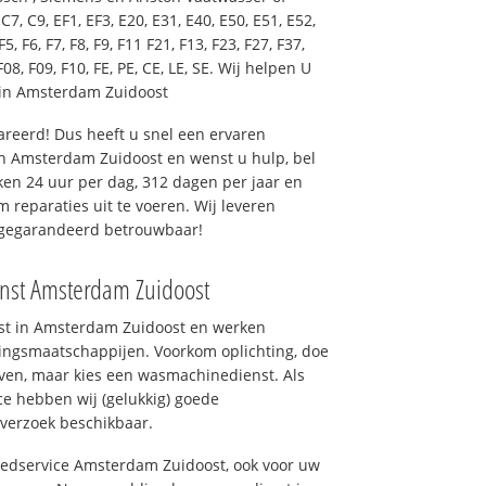
7, C9, EF1, EF3, E20, E31, E40, E50, E51, E52,
F5, F6, F7, F8, F9, F11 F21, F13, F23, F27, F37,
F08, F09, F10, FE, PE, CE, LE, SE. Wij helpen U
 in Amsterdam Zuidoost
reerd! Dus heeft u snel een ervaren
n Amsterdam Zuidoost en wenst u hulp, bel
en 24 uur per dag, 312 dagen per jaar en
om reparaties uit te voeren. Wij leveren
, gegarandeerd betrouwbaar!
enst Amsterdam Zuidoost
nst in Amsterdam Zuidoost en werken
ingsmaatschappijen. Voorkom oplichting, doe
ven, maar kies een wasmachinedienst. Als
ce hebben wij (gelukkig) goede
 verzoek beschikbaar.
goedservice Amsterdam Zuidoost, ook voor uw