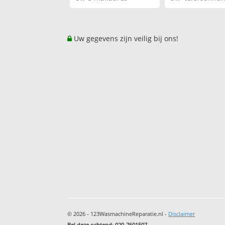
Uw gegevens zijn veilig bij ons!
© 2026 - 123WasmachineReparatie.nl -
Disclaimer
Bel deze ochtend
:
020-7601507