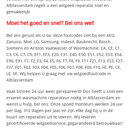
Alblasserdam regelt u een witgoed reparatie snel en
gemakkelijk!
Moet het goed en snel? Bel ons wel!
Bel ons gerust als U oa. deze foutcodes ziet bij een AEG,
Zanussi, Miel, LG, Samsung, Indesit, Bauknecht, Bosch ,
Siemens en Ariston Vaatwasser of Wasmachine: CA, CE, C1,
C3, C6, C7, C9, EF1, EF3, E20, E31, E40, E50, E51, E52, E53, E54,
E90, E91, F1, F2, F3, F4, F5, F6, F7, F8, F9, F11 F21, F13, F23, F27,
F37, F01, F02, F03, F04, F05, F06, F07, F08, F09, F10, FE, PE, CE,
LE, SE. Wij helpen U graag met uw witgoedfoutcode in
Alblasserdam
Vaak binnen 24 uur weer gerepareerd! Dus heeft u snel een
ervaren wasmachine reparateur nodig in Alblasserdam en
wenst u hulp, bel ons. Onze spoed monteurs werken 24 uur
per dag, 312 dagen per jaar en zijn elke dag bij u in de
buurt om reparaties uit te voeren. Wij leveren
gecertificeerde witgoedservice, gegarandeerd betrouwbaar!