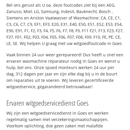
Bel ons gerust als U oa. deze foutcodes ziet bij een AEG,
Zanussi, Miel, LG, Samsung, Indesit, Bauknecht, Bosch ,
Siemens en Ariston Vaatwasser of Wasmachine: CA, CE, C1,
C3, C6, C7, C9, EF1, EF3, E20, E31, E40, E50, E51, E52, E53, E54,
E90, E91, F1, F2, F3, F4, F5, F6, F7, F8, F9, F11 F21, F13, F23, F27,
F37, F01, F02, F03, F04, F05, F06, F07, F08, F09, F10, FE, PE, CE,
LE, SE. Wij helpen U graag met uw witgoedfoutcode in Goes
Vaak binnen 24 uur weer gerepareerd! Dus heeft u snel een
ervaren wasmachine reparateur nodig in Goes en wenst u
hulp, bel ons. Onze spoed monteurs werken 24 uur per
dag, 312 dagen per jaar en zijn elke dag bij u in de buurt
om reparaties uit te voeren. Wij leveren gecertificeerde
witgoedservice, gegarandeerd betrouwbaar!
Ervaren witgoedservicedienst Goes
Wij zijn een witgoedservicedienst in Goes en werken
regelmatig samen met verzekeringsmaatschappijen.
Voorkom oplichting, doe geen zaken met malafide