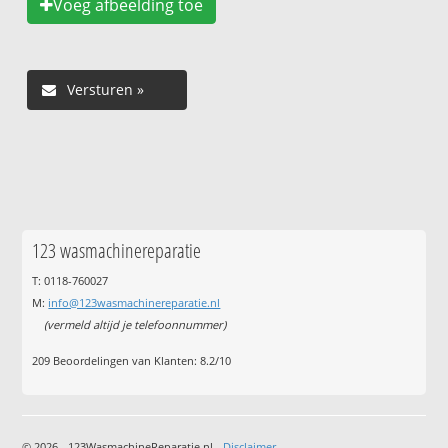
Voeg afbeelding toe
123 wasmachinereparatie
T: 0118-760027
M:
info@123wasmachinereparatie.nl
(vermeld altijd je telefoonnummer)
209
Beoordelingen van Klanten:
8.2
/
10
© 2026 - 123WasmachineReparatie.nl -
Disclaimer