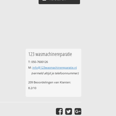
123 wasmachinereparatie
T: 050-7600126
M:
info@123wasmachinereparatie.nl
(vermeld altijd je telefoonnummer)
209
Beoordelingen van Klanten:
8.2
/
10