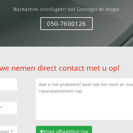
Wasmachine centrifugeert niet Groningen de Hoogte
050-7600126
 we nemen direct contact met u op!
Voeg afbeelding toe