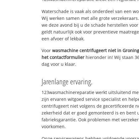
Waterschade is vaak als onderdeel van een w
Wij werken samen met alle grote verzekeraars
we deze avond bij u de schade herstellen voor 
geldt natuurlijk ook voor preventieve maatrege
een afvoer of lekbak.
Voor
wasmachine centrifugeert niet in Gronin
het contactformulier
hieronder in! Wij staan 3
dag voor u klaar.
Jarenlange ervaring.
123wasmachinereparatie werkt uitsluitend met
zijn ervaren witgoed service specialist en h
centrifugeert niet volgens de gecertificeerde 
zekerheid dat er goed gemonteerd is en bent 
fabrieksgarantie. Ook problemen met verzeker
voorkomen.
Onze servicewagens hebben voldoende voorraa