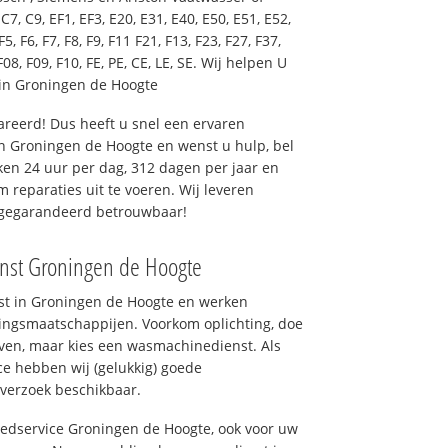
7, C9, EF1, EF3, E20, E31, E40, E50, E51, E52,
F5, F6, F7, F8, F9, F11 F21, F13, F23, F27, F37,
F08, F09, F10, FE, PE, CE, LE, SE. Wij helpen U
in Groningen de Hoogte
reerd! Dus heeft u snel een ervaren
n Groningen de Hoogte en wenst u hulp, bel
en 24 uur per dag, 312 dagen per jaar en
om reparaties uit te voeren. Wij leveren
, gegarandeerd betrouwbaar!
enst Groningen de Hoogte
nst in Groningen de Hoogte en werken
ingsmaatschappijen. Voorkom oplichting, doe
ven, maar kies een wasmachinedienst. Als
ce hebben wij (gelukkig) goede
 verzoek beschikbaar.
goedservice Groningen de Hoogte, ook voor uw