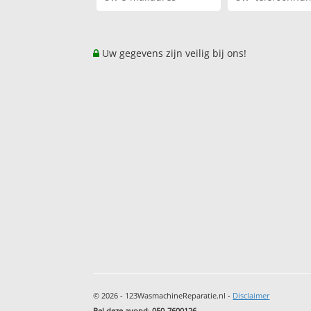
Uw gegevens zijn veilig bij ons!
© 2026 - 123WasmachineReparatie.nl -
Disclaimer
Bel deze avond
:
050-7600126