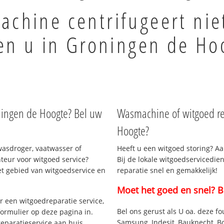
chine centrifugeert nie
en u in Groningen de Ho
ningen de Hoogte? Bel uw
Wasmachine of witgoed re
Hoogte?
wasdroger, vaatwasser of
Heeft u een witgoed storing? Aa
eur voor witgoed service?
Bij de lokale witgoedservicedie
et gebied van witgoedservice en
reparatie snel en gemakkelijk!
Moet het goed en snel? B
 een witgoedreparatie service,
Bel ons gerust als U oa. deze fo
formulier op deze pagina in.
Samsung, Indesit, Bauknecht, B
eparatieservice aan huis.