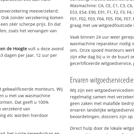
Wasmachine: CA, CE, C1, C3, C6, C
oonverzekering meeverzekerd.
E53, E54, E90, E91, F1, F2, F3, F4, 
. Ook zonder verzekering komen
F01, F02, F03, F04, F05, F06, F07, 
een zéér scherpe prijs. En dat
graag met uw witgoedfoutcode 
len, zoals het vervangen van
Vaak binnen 24 uur weer gerepa
wasmachine reparateur nodig i
gen de Hoogte
vult u deze avond
ons. Onze spoed monteurs werk
63 dagen per jaar, 12 uur per
zijn elke dag bij u in de buurt 
gecertificeerde witgoedservice
Ervaren witgoedservicedi
 gekwalificeerde monteurs. Wij
Wij zijn een witgoedservicedie
elpen u met uw wasmachine
regelmatig samen met verzeker
normen. Dat geeft u 100%
geen zaken met malafide bedrij
u verzekerd van
ervaren landelijke witgoedservi
ing etc worden hierdoor
beoordelingen, dossiers zijn op
Direct hulp door de lokale wit
d, het juiste gereedschap en