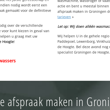
wasmachine, wasdroger of vaat
Indien nodig wordt eerst een
actie en bent u meestal binnen
aak gemaakt voor de definitieve
afspraak maken in Groningen de
tarieven
»
nodig over de verschillende
Let op: Wij doen alléén wasmac
e voor kunt kiezen in geval van
Wij helpen U in de gehele regio
 helpen u graag met uw
Paddepoel, Lewenborg, Vinkhuiz
e Hoogte
!
de Hoogte. Bel deze avond nog 
specialist Groningen de Hoogte.
wassers
ie afspraak maken in Gron