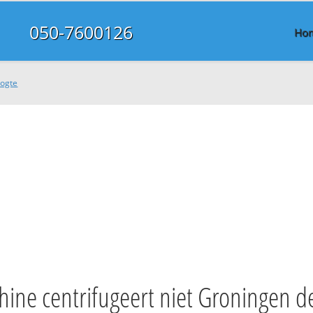
050-7600126
Ho
oogte
ne centrifugeert niet Groningen d