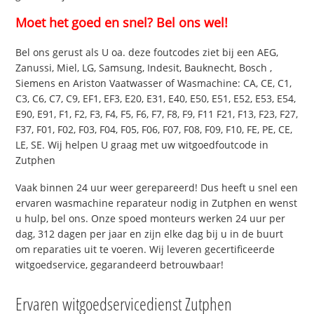
Moet het goed en snel? Bel ons wel!
Bel ons gerust als U oa. deze foutcodes ziet bij een AEG,
Zanussi, Miel, LG, Samsung, Indesit, Bauknecht, Bosch ,
Siemens en Ariston Vaatwasser of Wasmachine: CA, CE, C1,
C3, C6, C7, C9, EF1, EF3, E20, E31, E40, E50, E51, E52, E53, E54,
E90, E91, F1, F2, F3, F4, F5, F6, F7, F8, F9, F11 F21, F13, F23, F27,
F37, F01, F02, F03, F04, F05, F06, F07, F08, F09, F10, FE, PE, CE,
LE, SE. Wij helpen U graag met uw witgoedfoutcode in
Zutphen
Vaak binnen 24 uur weer gerepareerd! Dus heeft u snel een
ervaren wasmachine reparateur nodig in Zutphen en wenst
u hulp, bel ons. Onze spoed monteurs werken 24 uur per
dag, 312 dagen per jaar en zijn elke dag bij u in de buurt
om reparaties uit te voeren. Wij leveren gecertificeerde
witgoedservice, gegarandeerd betrouwbaar!
Ervaren witgoedservicedienst Zutphen