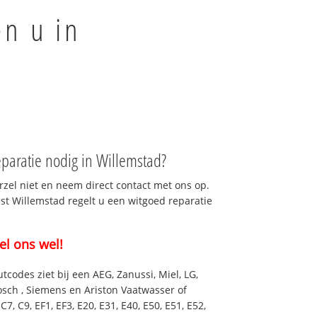
en u in
paratie nodig in Willemstad?
rzel niet en neem direct contact met ons op.
nst Willemstad regelt u een witgoed reparatie
el ons wel!
utcodes ziet bij een AEG, Zanussi, Miel, LG,
osch , Siemens en Ariston Vaatwasser of
7, C9, EF1, EF3, E20, E31, E40, E50, E51, E52,