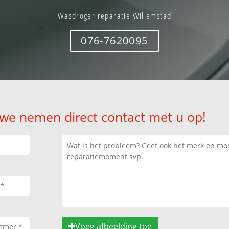
Wasdroger reparatie Willemstad
076-7620095
 we nemen direct contact met u op!
Voeg afbeelding toe