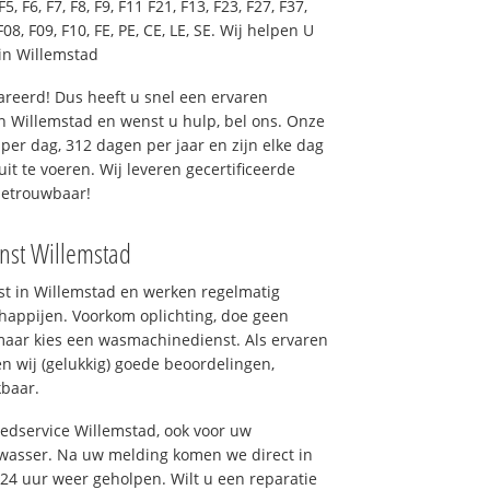
F5, F6, F7, F8, F9, F11 F21, F13, F23, F27, F37,
F08, F09, F10, FE, PE, CE, LE, SE. Wij helpen U
in Willemstad
reerd! Dus heeft u snel een ervaren
 Willemstad en wenst u hulp, bel ons. Onze
er dag, 312 dagen per jaar en zijn elke dag
uit te voeren. Wij leveren gecertificeerde
betrouwbaar!
enst Willemstad
nst in Willemstad en werken regelmatig
appijen. Voorkom oplichting, doe geen
maar kies een wasmachinedienst. Als ervaren
n wij (gelukkig) goede beoordelingen,
kbaar.
oedservice Willemstad, ook voor uw
wasser. Na uw melding komen we direct in
 24 uur weer geholpen. Wilt u een reparatie