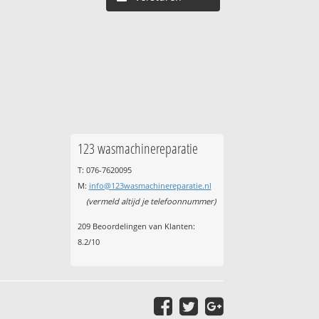
123 wasmachinereparatie
T: 076-7620095
M:
info@123wasmachinereparatie.nl
(vermeld altijd je telefoonnummer)
209
Beoordelingen van Klanten:
8.2
/
10