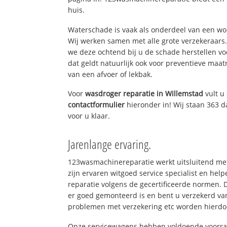
huis.
Waterschade is vaak als onderdeel van een w
Wij werken samen met alle grote verzekeraars
we deze ochtend bij u de schade herstellen vo
dat geldt natuurlijk ook voor preventieve maat
van een afvoer of lekbak.
Voor
wasdroger reparatie in Willemstad
vult u
contactformulier
hieronder in! Wij staan 363 d
voor u klaar.
Jarenlange ervaring.
123wasmachinereparatie werkt uitsluitend met
zijn ervaren witgoed service specialist en he
reparatie volgens de gecertificeerde normen. 
er goed gemonteerd is en bent u verzekerd va
problemen met verzekering etc worden hierd
Onze servicewagens hebben voldoende voorraa