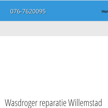
076-7620095
Ho
Wasdroger reparatie Willemstad