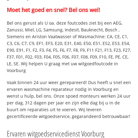
Moet het goed en snel? Bel ons wel!
Bel ons gerust als U oa. deze foutcodes ziet bij een AEG,
Zanussi, Miel, LG, Samsung, Indesit, Bauknecht, Bosch ,
Siemens en Ariston Vaatwasser of Wasmachine: CA, CE, C1,
C3, C6, C7, C9, EF1, EF3, E20, E31, E40, E50, E51, E52, E53, E54,
E90, E91, F1, F2, F3, F4, F5, F6, F7, F8, F9, F11 F21, F13, F23, F27,
F37, F01, F02, F03, F04, F05, F06, F07, F08, F09, F10, FE, PE, CE,
LE, SE. Wij helpen U graag met uw witgoedfoutcode in
Voorburg
Vaak binnen 24 uur weer gerepareerd! Dus heeft u snel een
ervaren wasmachine reparateur nodig in Voorburg en
wenst u hulp, bel ons. Onze spoed monteurs werken 24 uur
per dag, 312 dagen per jaar en zijn elke dag bij u in de
buurt om reparaties uit te voeren. Wij leveren
gecertificeerde witgoedservice, gegarandeerd betrouwbaar!
Ervaren witgoedservicedienst Voorburg