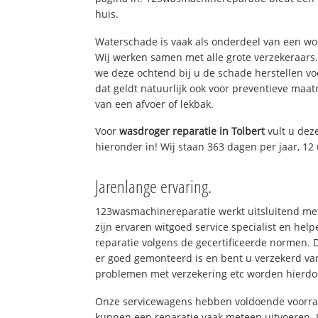
huis.
Waterschade is vaak als onderdeel van een w
Wij werken samen met alle grote verzekeraars
we deze ochtend bij u de schade herstellen vo
dat geldt natuurlijk ook voor preventieve maat
van een afvoer of lekbak.
Voor
wasdroger reparatie in Tolbert
vult u dez
hieronder in! Wij staan 363 dagen per jaar, 12 
Jarenlange ervaring.
123wasmachinereparatie werkt uitsluitend met
zijn ervaren witgoed service specialist en he
reparatie volgens de gecertificeerde normen. 
er goed gemonteerd is en bent u verzekerd va
problemen met verzekering etc worden hierd
Onze servicewagens hebben voldoende voorraa
kunnen een reparatie vaak meteen uitvoeren. 