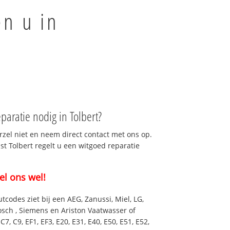
en u in
aratie nodig in Tolbert?
rzel niet en neem direct contact met ons op.
st Tolbert regelt u een witgoed reparatie
el ons wel!
utcodes ziet bij een AEG, Zanussi, Miel, LG,
osch , Siemens en Ariston Vaatwasser of
7, C9, EF1, EF3, E20, E31, E40, E50, E51, E52,