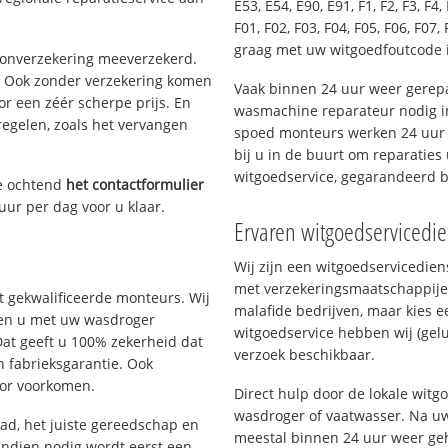
E53, E54, E90, E91, F1, F2, F3, F4, 
F01, F02, F03, F04, F05, F06, F07, 
graag met uw witgoedfoutcode i
oonverzekering meeverzekerd.
. Ook zonder verzekering komen
Vaak binnen 24 uur weer gerepa
or een zéér scherpe prijs. En
wasmachine reparateur nodig in
regelen, zoals het vervangen
spoed monteurs werken 24 uur p
bij u in de buurt om reparaties 
witgoedservice, gegarandeerd 
e ochtend
het contactformulier
uur per dag voor u klaar.
Ervaren witgoedservicedie
Wij zijn een witgoedservicedie
met verzekeringsmaatschappije
 gekwalificeerde monteurs. Wij
malafide bedrijven, maar kies e
lpen u met uw wasdroger
witgoedservice hebben wij (gelu
Dat geeft u 100% zekerheid dat
verzoek beschikbaar.
n fabrieksgarantie. Ook
oor voorkomen.
Direct hulp door de lokale witg
wasdroger of vaatwasser. Na uw
d, het juiste gereedschap en
meestal binnen 24 uur weer geh
Indien nodig wordt eerst een