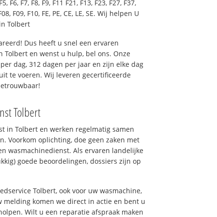
F5, F6, F7, F8, F9, F11 F21, F13, F23, F27, F37,
F08, F09, F10, FE, PE, CE, LE, SE. Wij helpen U
n Tolbert
reerd! Dus heeft u snel een ervaren
 Tolbert en wenst u hulp, bel ons. Onze
er dag, 312 dagen per jaar en zijn elke dag
uit te voeren. Wij leveren gecertificeerde
betrouwbaar!
nst Tolbert
nst in Tolbert en werken regelmatig samen
n. Voorkom oplichting, doe geen zaken met
en wasmachinedienst. Als ervaren landelijke
kkig) goede beoordelingen, dossiers zijn op
oedservice Tolbert, ook voor uw wasmachine,
 melding komen we direct in actie en bent u
olpen. Wilt u een reparatie afspraak maken