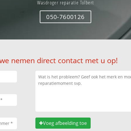
Wasdroger reparatie Tolbert
050-7600126
 we nemen direct contact met u op!
Voeg afbeelding toe