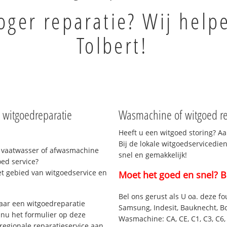
ger reparatie? Wij help
Tolbert!
w witgoedreparatie
Wasmachine of witgoed rep
Heeft u een witgoed storing? Aa
Bij de lokale witgoedservicedien
 vaatwasser of afwasmachine
snel en gemakkelijk!
ed service?
et gebied van witgoedservice en
Moet het goed en snel? B
Bel ons gerust als U oa. deze fo
aar een witgoedreparatie
Samsung, Indesit, Bauknecht, B
 nu het formulier op deze
Wasmachine: CA, CE, C1, C3, C6, C
regionale reparatieservice aan