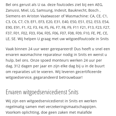
Bel ons gerust als U oa. deze foutcodes ziet bij een AEG,
Zanussi, Miel, LG, Samsung, Indesit, Bauknecht, Bosch ,
Siemens en Ariston Vaatwasser of Wasmachine: CA, CE, C1,
C3, C6, C7, C9, EF1, EF3, E20, E31, E40, E50, E51, E52, E53, E54,
E90, E91, F1, F2, F3, F4, F5, F6, F7, F8, F9, F11 F21, F13, F23, F27,
F37, F01, F02, F03, F04, F05, F06, F07, F08, F09, F10, FE, PE, CE,
LE, SE. Wij helpen U graag met uw witgoedfoutcode in Snits
Vaak binnen 24 uur weer gerepareerd! Dus heeft u snel een
ervaren wasmachine reparateur nodig in Snits en wenst u
hulp, bel ons. Onze spoed monteurs werken 24 uur per
dag, 312 dagen per jaar en zijn elke dag bij u in de buurt
om reparaties uit te voeren. Wij leveren gecertificeerde
witgoedservice, gegarandeerd betrouwbaar!
Ervaren witgoedservicedienst Snits
Wij zijn een witgoedservicedienst in Snits en werken
regelmatig samen met verzekeringsmaatschappijen.
Voorkom oplichting, doe geen zaken met malafide