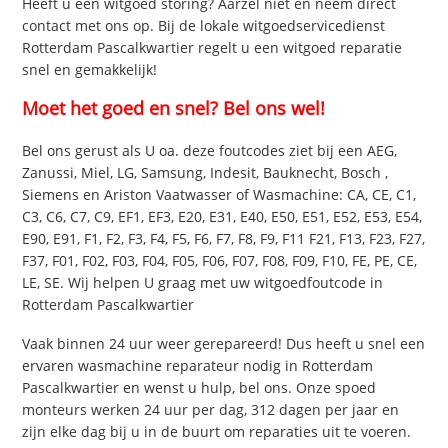
Heeft u een witgoed storing? Aarzel niet en neem direct
contact met ons op. Bij de lokale witgoedservicedienst
Rotterdam Pascalkwartier regelt u een witgoed reparatie
snel en gemakkelijk!
Moet het goed en snel? Bel ons wel!
Bel ons gerust als U oa. deze foutcodes ziet bij een AEG,
Zanussi, Miel, LG, Samsung, Indesit, Bauknecht, Bosch ,
Siemens en Ariston Vaatwasser of Wasmachine: CA, CE, C1,
C3, C6, C7, C9, EF1, EF3, E20, E31, E40, E50, E51, E52, E53, E54,
E90, E91, F1, F2, F3, F4, F5, F6, F7, F8, F9, F11 F21, F13, F23, F27,
F37, F01, F02, F03, F04, F05, F06, F07, F08, F09, F10, FE, PE, CE,
LE, SE. Wij helpen U graag met uw witgoedfoutcode in
Rotterdam Pascalkwartier
Vaak binnen 24 uur weer gerepareerd! Dus heeft u snel een
ervaren wasmachine reparateur nodig in Rotterdam
Pascalkwartier en wenst u hulp, bel ons. Onze spoed
monteurs werken 24 uur per dag, 312 dagen per jaar en
zijn elke dag bij u in de buurt om reparaties uit te voeren.