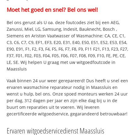
Moet het goed en snel? Bel ons wel!
Bel ons gerust als U oa. deze foutcodes ziet bij een AEG,
Zanussi, Miel, LG, Samsung, Indesit, Bauknecht, Bosch ,
Siemens en Ariston Vaatwasser of Wasmachine: CA, CE, C1,
C3, C6, C7, C9, EF1, EF3, E20, E31, E40, E50, E51, E52, E53, E54,
E90, E91, F1, F2, F3, F4, F5, F6, F7, F8, F9, F11 F21, F13, F23, F27,
F37, F01, F02, F03, F04, F05, F06, F07, F08, F09, F10, FE, PE, CE,
LE, SE. Wij helpen U graag met uw witgoedfoutcode in
Maassluis
Vaak binnen 24 uur weer gerepareerd! Dus heeft u snel een
ervaren wasmachine reparateur nodig in Maassluis en
wenst u hulp, bel ons. Onze spoed monteurs werken 24 uur
per dag, 312 dagen per jaar en zijn elke dag bij u in de
buurt om reparaties uit te voeren. Wij leveren
gecertificeerde witgoedservice, gegarandeerd betrouwbaar!
Ervaren witgoedservicedienst Maassluis