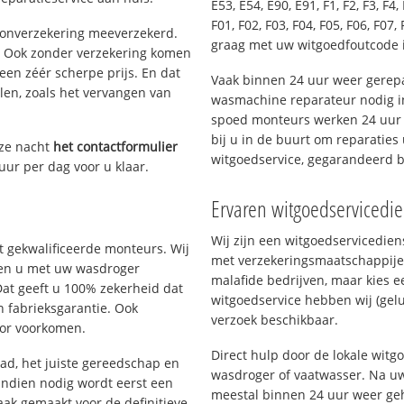
E53, E54, E90, E91, F1, F2, F3, F4, 
F01, F02, F03, F04, F05, F06, F07, 
oonverzekering meeverzekerd.
graag met uw witgoedfoutcode 
. Ook zonder verzekering komen
een zéér scherpe prijs. En dat
Vaak binnen 24 uur weer gerepa
len, zoals het vervangen van
wasmachine reparateur nodig i
spoed monteurs werken 24 uur p
bij u in de buurt om reparaties 
eze nacht
het contactformulier
witgoedservice, gegarandeerd 
uur per dag voor u klaar.
Ervaren witgoedservicedi
Wij zijn een witgoedservicedie
 gekwalificeerde monteurs. Wij
met verzekeringsmaatschappije
lpen u met uw wasdroger
malafide bedrijven, maar kies e
Dat geeft u 100% zekerheid dat
witgoedservice hebben wij (gelu
n fabrieksgarantie. Ook
verzoek beschikbaar.
oor voorkomen.
Direct hulp door de lokale wit
d, het juiste gereedschap en
wasdroger of vaatwasser. Na uw
Indien nodig wordt eerst een
meestal binnen 24 uur weer geh
aak gemaakt voor de definitieve