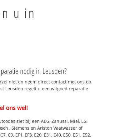
en u in
paratie nodig in Leusden?
rzel niet en neem direct contact met ons op.
nst Leusden regelt u een witgoed reparatie
el ons wel!
utcodes ziet bij een AEG, Zanussi, Miel, LG,
osch , Siemens en Ariston Vaatwasser of
7, C9, EF1, EF3, E20, E31, E40, E50, E51, E52,