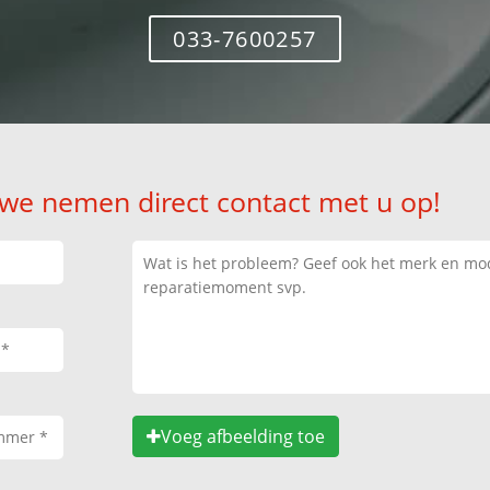
033-7600257
 we nemen direct contact met u op!
Voeg afbeelding toe