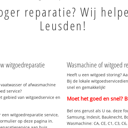
ger reparatie? Wij help
Leusden!
uw witgoedreparatie
Wasmachine of witgoed re
Heeft u een witgoed storing? Aa
Bij de lokale witgoedservicedie
 vaatwasser of afwasmachine
snel en gemakkelijk!
ed service?
et gebied van witgoedservice en
Moet het goed en snel? B
Bel ons gerust als U oa. deze fo
 een witgoedreparatie service,
Samsung, Indesit, Bauknecht, B
formulier op deze pagina in.
Wasmachine: CA, CE, C1, C3, C6, C
eparatieservice aan huis.