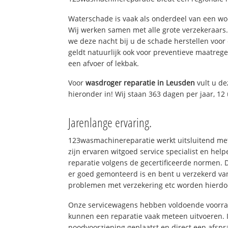
Waterschade is vaak als onderdeel van een w
Wij werken samen met alle grote verzekeraars
we deze nacht bij u de schade herstellen voor 
geldt natuurlijk ook voor preventieve maatrege
een afvoer of lekbak.
Voor
wasdroger reparatie in Leusden
vult u d
hieronder in! Wij staan 363 dagen per jaar, 12 
Jarenlange ervaring.
123wasmachinereparatie werkt uitsluitend met
zijn ervaren witgoed service specialist en he
reparatie volgens de gecertificeerde normen. 
er goed gemonteerd is en bent u verzekerd va
problemen met verzekering etc worden hierd
Onze servicewagens hebben voldoende voorraa
kunnen een reparatie vaak meteen uitvoeren. 
noodvoorziening geplaatst en direct een afspr