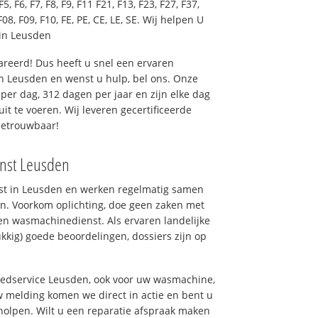
F5, F6, F7, F8, F9, F11 F21, F13, F23, F27, F37,
F08, F09, F10, FE, PE, CE, LE, SE. Wij helpen U
in Leusden
reerd! Dus heeft u snel een ervaren
n Leusden en wenst u hulp, bel ons. Onze
er dag, 312 dagen per jaar en zijn elke dag
uit te voeren. Wij leveren gecertificeerde
betrouwbaar!
enst Leusden
nst in Leusden en werken regelmatig samen
n. Voorkom oplichting, doe geen zaken met
en wasmachinedienst. Als ervaren landelijke
kkig) goede beoordelingen, dossiers zijn op
goedservice Leusden, ook voor uw wasmachine,
 melding komen we direct in actie en bent u
olpen. Wilt u een reparatie afspraak maken