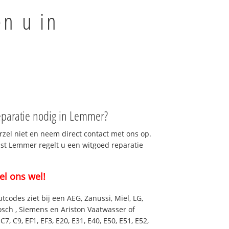
en u in
paratie nodig in Lemmer?
rzel niet en neem direct contact met ons op.
nst Lemmer regelt u een witgoed reparatie
el ons wel!
utcodes ziet bij een AEG, Zanussi, Miel, LG,
osch , Siemens en Ariston Vaatwasser of
7, C9, EF1, EF3, E20, E31, E40, E50, E51, E52,