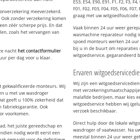
E53, E54, E90, E91, F1, F2, F3, F4, 
F01, F02, F03, F04, F05, F06, F07, 
oonverzekering meeverzekerd.
graag met uw witgoedfoutcode
. Ook zonder verzekering komen
een zéér scherpe prijs. En dat
Vaak binnen 24 uur weer gerepa
len, zoals het vervangen van
wasmachine reparateur nodig i
spoed monteurs werken 24 uur p
bij u in de buurt om reparaties 
ze nacht
het contactformulier
witgoedservice, gegarandeerd 
uur per dag voor u klaar.
Ervaren witgoedservicedi
Wij zijn een witgoedservicedie
 gekwalificeerde monteurs. Wij
met verzekeringsmaatschappije
lpen u met uw wasdroger
malafide bedrijven, maar kies e
Dat geeft u 100% zekerheid dat
witgoedservice hebben wij (gelu
n fabrieksgarantie. Ook
verzoek beschikbaar.
oor voorkomen.
Direct hulp door de lokale wit
d, het juiste gereedschap en
wasdroger of vaatwasser. Na uw
Indien nodig wordt eerst een
meestal binnen 24 uur weer geh
aak gemaakt voor de definitieve