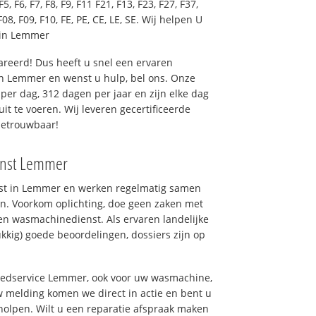
F5, F6, F7, F8, F9, F11 F21, F13, F23, F27, F37,
F08, F09, F10, FE, PE, CE, LE, SE. Wij helpen U
 in Lemmer
reerd! Dus heeft u snel een ervaren
n Lemmer en wenst u hulp, bel ons. Onze
er dag, 312 dagen per jaar en zijn elke dag
uit te voeren. Wij leveren gecertificeerde
betrouwbaar!
enst Lemmer
nst in Lemmer en werken regelmatig samen
n. Voorkom oplichting, doe geen zaken met
en wasmachinedienst. Als ervaren landelijke
kkig) goede beoordelingen, dossiers zijn op
goedservice Lemmer, ook voor uw wasmachine,
 melding komen we direct in actie en bent u
olpen. Wilt u een reparatie afspraak maken