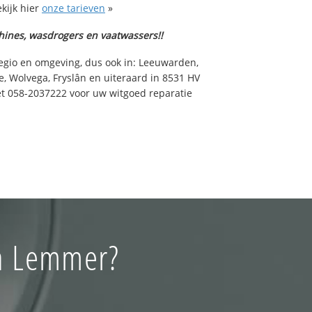
kijk hier
onze tarieven
»
hines, wasdrogers en vaatwassers!!
regio en omgeving, dus ook in: Leeuwarden,
, Wolvega, Fryslân en uiteraard in 8531 HV
t 058-2037222 voor uw witgoed reparatie
in Lemmer?