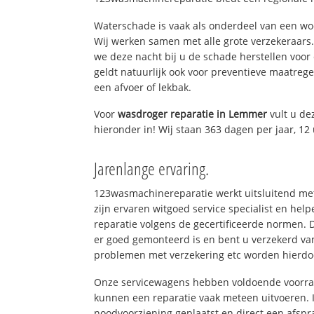
Waterschade is vaak als onderdeel van een w
Wij werken samen met alle grote verzekeraars
we deze nacht bij u de schade herstellen voor 
geldt natuurlijk ook voor preventieve maatrege
een afvoer of lekbak.
Voor
wasdroger reparatie in Lemmer
vult u de
hieronder in! Wij staan 363 dagen per jaar, 12 
Jarenlange ervaring.
123wasmachinereparatie werkt uitsluitend met
zijn ervaren witgoed service specialist en he
reparatie volgens de gecertificeerde normen. 
er goed gemonteerd is en bent u verzekerd va
problemen met verzekering etc worden hierd
Onze servicewagens hebben voldoende voorraa
kunnen een reparatie vaak meteen uitvoeren. 
noodvoorziening geplaatst en direct een afspr