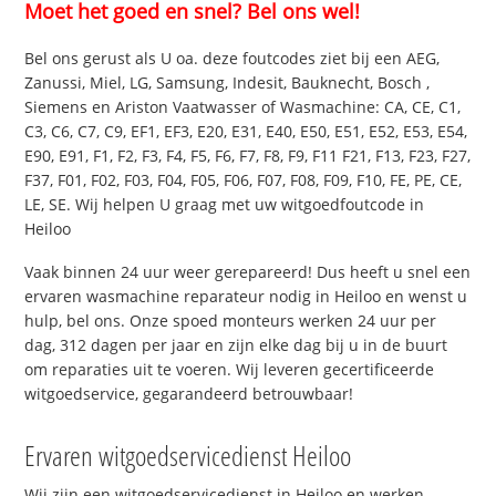
Moet het goed en snel? Bel ons wel!
Bel ons gerust als U oa. deze foutcodes ziet bij een AEG,
Zanussi, Miel, LG, Samsung, Indesit, Bauknecht, Bosch ,
Siemens en Ariston Vaatwasser of Wasmachine: CA, CE, C1,
C3, C6, C7, C9, EF1, EF3, E20, E31, E40, E50, E51, E52, E53, E54,
E90, E91, F1, F2, F3, F4, F5, F6, F7, F8, F9, F11 F21, F13, F23, F27,
F37, F01, F02, F03, F04, F05, F06, F07, F08, F09, F10, FE, PE, CE,
LE, SE. Wij helpen U graag met uw witgoedfoutcode in
Heiloo
Vaak binnen 24 uur weer gerepareerd! Dus heeft u snel een
ervaren wasmachine reparateur nodig in Heiloo en wenst u
hulp, bel ons. Onze spoed monteurs werken 24 uur per
dag, 312 dagen per jaar en zijn elke dag bij u in de buurt
om reparaties uit te voeren. Wij leveren gecertificeerde
witgoedservice, gegarandeerd betrouwbaar!
Ervaren witgoedservicedienst Heiloo
Wij zijn een witgoedservicedienst in Heiloo en werken