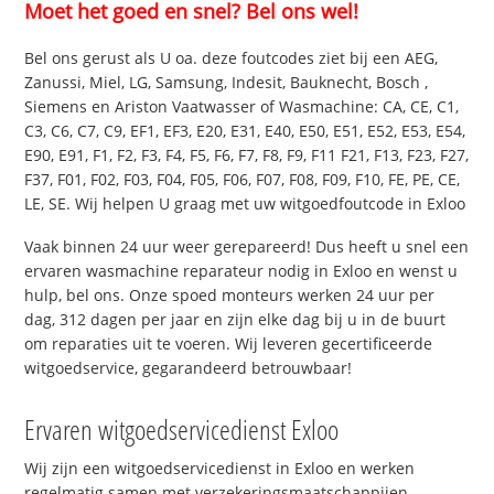
Moet het goed en snel? Bel ons wel!
Bel ons gerust als U oa. deze foutcodes ziet bij een AEG,
Zanussi, Miel, LG, Samsung, Indesit, Bauknecht, Bosch ,
Siemens en Ariston Vaatwasser of Wasmachine: CA, CE, C1,
C3, C6, C7, C9, EF1, EF3, E20, E31, E40, E50, E51, E52, E53, E54,
E90, E91, F1, F2, F3, F4, F5, F6, F7, F8, F9, F11 F21, F13, F23, F27,
F37, F01, F02, F03, F04, F05, F06, F07, F08, F09, F10, FE, PE, CE,
LE, SE. Wij helpen U graag met uw witgoedfoutcode in Exloo
Vaak binnen 24 uur weer gerepareerd! Dus heeft u snel een
ervaren wasmachine reparateur nodig in Exloo en wenst u
hulp, bel ons. Onze spoed monteurs werken 24 uur per
dag, 312 dagen per jaar en zijn elke dag bij u in de buurt
om reparaties uit te voeren. Wij leveren gecertificeerde
witgoedservice, gegarandeerd betrouwbaar!
Ervaren witgoedservicedienst Exloo
Wij zijn een witgoedservicedienst in Exloo en werken
regelmatig samen met verzekeringsmaatschappijen.