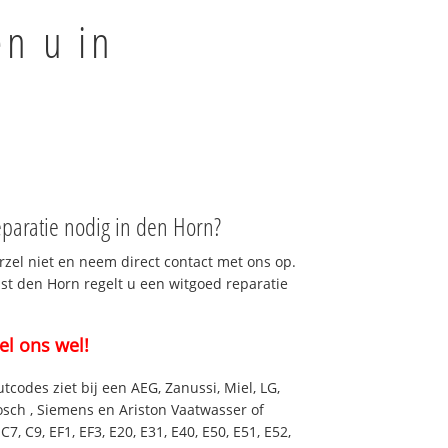
en u in
paratie nodig in den Horn?
rzel niet en neem direct contact met ons op.
nst den Horn regelt u een witgoed reparatie
el ons wel!
utcodes ziet bij een AEG, Zanussi, Miel, LG,
osch , Siemens en Ariston Vaatwasser of
7, C9, EF1, EF3, E20, E31, E40, E50, E51, E52,