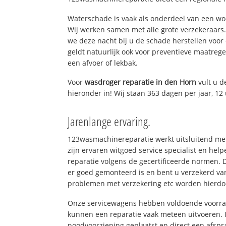
Waterschade is vaak als onderdeel van een w
Wij werken samen met alle grote verzekeraars
we deze nacht bij u de schade herstellen voor 
geldt natuurlijk ook voor preventieve maatrege
een afvoer of lekbak.
Voor
wasdroger reparatie in den Horn
vult u d
hieronder in! Wij staan 363 dagen per jaar, 12 
Jarenlange ervaring.
123wasmachinereparatie werkt uitsluitend met
zijn ervaren witgoed service specialist en he
reparatie volgens de gecertificeerde normen. 
er goed gemonteerd is en bent u verzekerd va
problemen met verzekering etc worden hierd
Onze servicewagens hebben voldoende voorraa
kunnen een reparatie vaak meteen uitvoeren. 
noodvoorziening geplaatst en direct een afspr