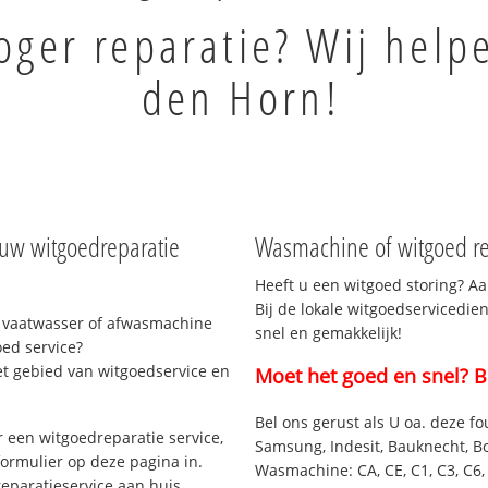
ger reparatie? Wij help
den Horn!
 uw witgoedreparatie
Wasmachine of witgoed re
Heeft u een witgoed storing? Aa
Bij de lokale witgoedservicedie
 vaatwasser of afwasmachine
snel en gemakkelijk!
ed service?
et gebied van witgoedservice en
Moet het goed en snel? B
Bel ons gerust als U oa. deze fo
 een witgoedreparatie service,
Samsung, Indesit, Bauknecht, B
formulier op deze pagina in.
Wasmachine: CA, CE, C1, C3, C6, C
eparatieservice aan huis.