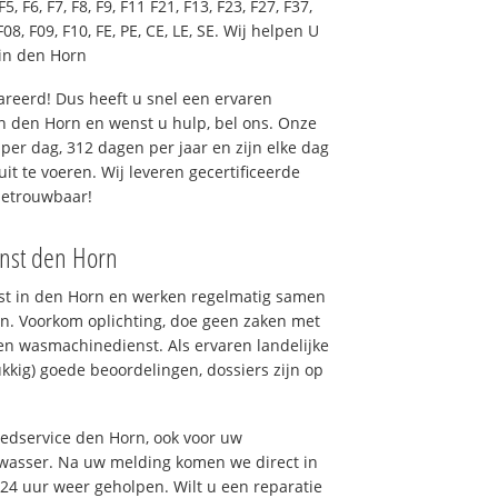
F5, F6, F7, F8, F9, F11 F21, F13, F23, F27, F37,
F08, F09, F10, FE, PE, CE, LE, SE. Wij helpen U
in den Horn
reerd! Dus heeft u snel een ervaren
 den Horn en wenst u hulp, bel ons. Onze
er dag, 312 dagen per jaar en zijn elke dag
uit te voeren. Wij leveren gecertificeerde
betrouwbaar!
enst den Horn
nst in den Horn en werken regelmatig samen
n. Voorkom oplichting, doe geen zaken met
en wasmachinedienst. Als ervaren landelijke
kkig) goede beoordelingen, dossiers zijn op
oedservice den Horn, ook voor uw
wasser. Na uw melding komen we direct in
 24 uur weer geholpen. Wilt u een reparatie