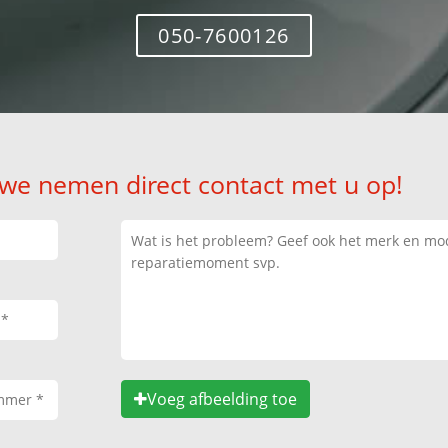
050-7600126
 we nemen direct contact met u op!
Voeg afbeelding toe