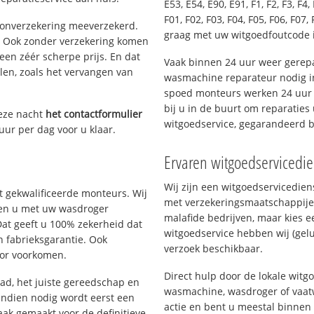
E53, E54, E90, E91, F1, F2, F3, F4, 
F01, F02, F03, F04, F05, F06, F07, 
oonverzekering meeverzekerd.
graag met uw witgoedfoutcode 
. Ook zonder verzekering komen
een zéér scherpe prijs. En dat
Vaak binnen 24 uur weer gerepa
len, zoals het vervangen van
wasmachine reparateur nodig in
spoed monteurs werken 24 uur p
bij u in de buurt om reparaties 
eze nacht
het contactformulier
witgoedservice, gegarandeerd 
uur per dag voor u klaar.
Ervaren witgoedservicedi
Wij zijn een witgoedservicedie
 gekwalificeerde monteurs. Wij
met verzekeringsmaatschappije
lpen u met uw wasdroger
malafide bedrijven, maar kies e
Dat geeft u 100% zekerheid dat
witgoedservice hebben wij (gelu
n fabrieksgarantie. Ook
verzoek beschikbaar.
oor voorkomen.
Direct hulp door de lokale witg
d, het juiste gereedschap en
wasmachine, wasdroger of vaat
Indien nodig wordt eerst een
actie en bent u meestal binnen
aak gemaakt voor de definitieve