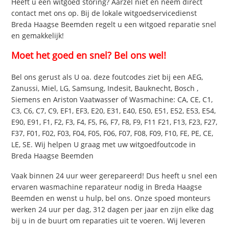
Heeft u een witgoed storing? Aarzel niet en neem direct
contact met ons op. Bij de lokale witgoedservicedienst
Breda Haagse Beemden regelt u een witgoed reparatie snel
en gemakkelijk!
Moet het goed en snel? Bel ons wel!
Bel ons gerust als U oa. deze foutcodes ziet bij een AEG,
Zanussi, Miel, LG, Samsung, Indesit, Bauknecht, Bosch ,
Siemens en Ariston Vaatwasser of Wasmachine: CA, CE, C1,
C3, C6, C7, C9, EF1, EF3, E20, E31, E40, E50, E51, E52, E53, E54,
E90, E91, F1, F2, F3, F4, F5, F6, F7, F8, F9, F11 F21, F13, F23, F27,
F37, F01, F02, F03, F04, F05, F06, F07, F08, F09, F10, FE, PE, CE,
LE, SE. Wij helpen U graag met uw witgoedfoutcode in
Breda Haagse Beemden
Vaak binnen 24 uur weer gerepareerd! Dus heeft u snel een
ervaren wasmachine reparateur nodig in Breda Haagse
Beemden en wenst u hulp, bel ons. Onze spoed monteurs
werken 24 uur per dag, 312 dagen per jaar en zijn elke dag
bij u in de buurt om reparaties uit te voeren. Wij leveren