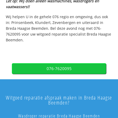
Let op: Wij doen alléén wasmachines, wasdrogers en
vaatwassers!!
Wij helpen U in de gehele 076 regio en omgeving, dus ook
in: Prinsenbeek, Klundert, Zevenbergen en uiteraard in
Breda Haagse Beemden. Bel deze avond nog met 076-
7620095 voor uw witgoed reparatie specialist Breda Haagse
Beemden.
076-7620095
Witgoed reparatie afspraak maken in Breda Haagse
Beemden?
Wasdroger reparatie Breda Haagse Beemden