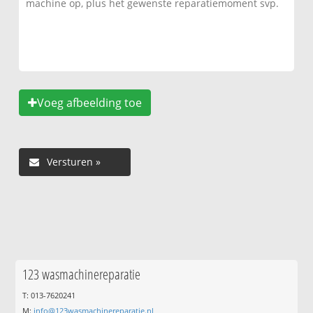
Voeg afbeelding toe
123 wasmachinereparatie
T: 013-7620241
M:
info@123wasmachinereparatie.nl