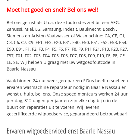
Moet het goed en snel? Bel ons wel!
Bel ons gerust als U oa. deze foutcodes ziet bij een AEG,
Zanussi, Miel, LG, Samsung, Indesit, Bauknecht, Bosch ,
Siemens en Ariston Vaatwasser of Wasmachine: CA, CE, C1,
C3, C6, C7, C9, EF1, EF3, E20, E31, E40, E50, E51, E52, E53, E54,
E90, E91, F1, F2, F3, F4, F5, F6, F7, F8, F9, F11 F21, F13, F23, F27,
F37, F01, F02, F03, F04, F05, F06, F07, F08, F09, F10, FE, PE, CE,
LE, SE. Wij helpen U graag met uw witgoedfoutcode in
Baarle Nassau
Vaak binnen 24 uur weer gerepareerd! Dus heeft u snel een
ervaren wasmachine reparateur nodig in Baarle Nassau en
wenst u hulp, bel ons. Onze spoed monteurs werken 24 uur
per dag, 312 dagen per jaar en zijn elke dag bij u in de
buurt om reparaties uit te voeren. Wij leveren
gecertificeerde witgoedservice, gegarandeerd betrouwbaar!
Ervaren witgoedservicedienst Baarle Nassau