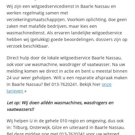
Wij zijn een witgoedservicedienst in Baarle Nassau en
werken regelmatig samen met
verzekeringsmaatschappijen. Voorkom oplichting, doe geen
zaken met malafide bedrijven, maar kies een
wasmachinedienst. Als ervaren landelijke witgoedservice
hebben wij (gelukkig) goede beoordelingen, dossiers zijn op
verzoek beschikbaar.
Direct hulp door de lokale witgoedservice Baarle Nassau,
ook voor uw wasmachine, wasdroger of vaatwasser. Na uw
melding komen we direct in actie en bent u meestal binnen
24 uur weer geholpen. Wilt u een reparatie afspraak maken
in Baarle Nassau? Bel 013-7620241. Bekijk hier
onze
tarieven
»
Let op: Wij doen alléén wasmachines, wasdrogers en
vaatwassers!!
Wij helpen U in de gehele 010 regio en omgeving, dus ook
in: Tilburg, Oisterwijk, Gilze en uiteraard in Baarle Nassau.
Bel deze middag nog met 013-7620241 voor uw witgoed