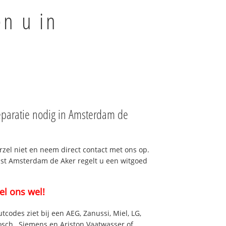
en u in
paratie nodig in Amsterdam de
rzel niet en neem direct contact met ons op.
enst Amsterdam de Aker regelt u een witgoed
el ons wel!
utcodes ziet bij een AEG, Zanussi, Miel, LG,
osch , Siemens en Ariston Vaatwasser of