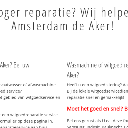
ger reparatie? Wij help
Amsterdam de Aker!
Aker? Bel uw
Wasmachine of witgoed re
Aker?
 vaatwasser of afwasmachine
Heeft u een witgoed storing? Aa
ed service?
Bij de lokale witgoedservicedi
et gebied van witgoedservice en
reparatie snel en gemakkelijk!
Moet het goed en snel? B
 een witgoedreparatie service,
Bel ons gerust als U oa. deze fo
formulier op deze pagina in.
Samsung, Indesit, Bauknecht, B
eparatieservice aan huis.