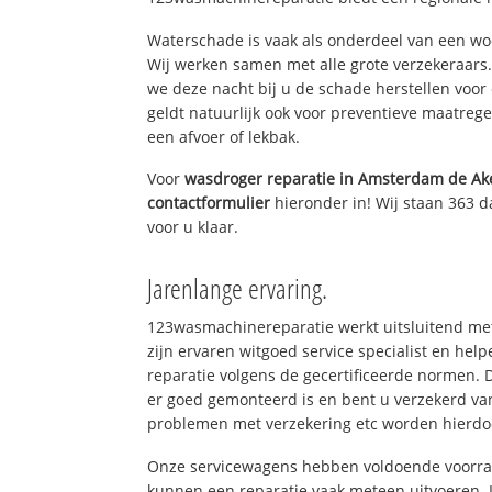
Waterschade is vaak als onderdeel van een w
Wij werken samen met alle grote verzekeraars
we deze nacht bij u de schade herstellen voor 
geldt natuurlijk ook voor preventieve maatrege
een afvoer of lekbak.
Voor
wasdroger reparatie in Amsterdam de Ak
contactformulier
hieronder in! Wij staan 363 d
voor u klaar.
Jarenlange ervaring.
123wasmachinereparatie werkt uitsluitend met
zijn ervaren witgoed service specialist en he
reparatie volgens de gecertificeerde normen. 
er goed gemonteerd is en bent u verzekerd va
problemen met verzekering etc worden hierd
Onze servicewagens hebben voldoende voorraa
kunnen een reparatie vaak meteen uitvoeren. 