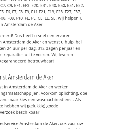
7, C9, EF1, EF3, E20, E31, E40, E50, E51, E52,
F5, F6, F7, F8, F9, F11 F21, F13, F23, F27, F37,
F08, F09, F10, FE, PE, CE, LE, SE. Wij helpen U
 in Amsterdam de Aker
reerd! Dus heeft u snel een ervaren
n Amsterdam de Aker en wenst u hulp, bel
en 24 uur per dag, 312 dagen per jaar en
om reparaties uit te voeren. Wij leveren
, gegarandeerd betrouwbaar!
enst Amsterdam de Aker
nst in Amsterdam de Aker en werken
ingsmaatschappijen. Voorkom oplichting, doe
ven, maar kies een wasmachinedienst. Als
ce hebben wij (gelukkig) goede
 verzoek beschikbaar.
goedservice Amsterdam de Aker, ook voor uw