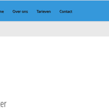
me
Over ons
Tarieven
Contact
er