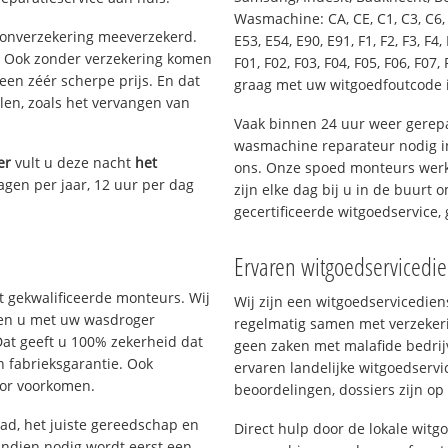
Wasmachine: CA, CE, C1, C3, C6, C
oonverzekering meeverzekerd.
E53, E54, E90, E91, F1, F2, F3, F4, 
. Ook zonder verzekering komen
F01, F02, F03, F04, F05, F06, F07, 
een zéér scherpe prijs. En dat
graag met uw witgoedfoutcode
len, zoals het vervangen van
Vaak binnen 24 uur weer gerepa
wasmachine reparateur nodig i
er
vult u deze nacht
het
ons. Onze spoed monteurs werk
agen per jaar, 12 uur per dag
zijn elke dag bij u in de buurt 
gecertificeerde witgoedservice
Ervaren witgoedservicedi
 gekwalificeerde monteurs. Wij
Wij zijn een witgoedservicedie
lpen u met uw wasdroger
regelmatig samen met verzeker
Dat geeft u 100% zekerheid dat
geen zaken met malafide bedrij
n fabrieksgarantie. Ook
ervaren landelijke witgoedservi
oor voorkomen.
beoordelingen, dossiers zijn op
d, het juiste gereedschap en
Direct hulp door de lokale wit
Indien nodig wordt eerst een