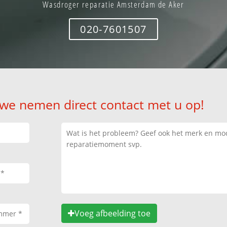
Wasdroger reparatie Amsterdam de Aker
020-7601507
 we nemen direct contact met u op!
Voeg afbeelding toe