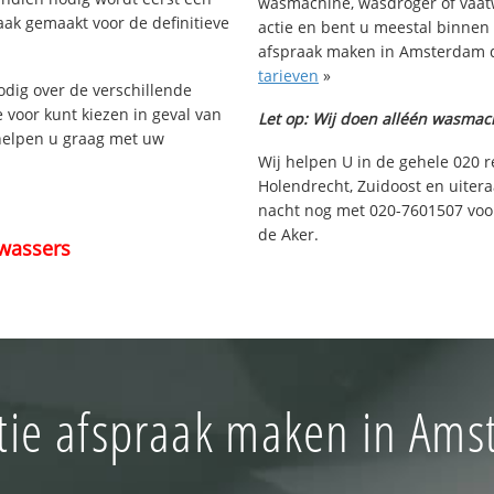
wasmachine, wasdroger of vaat
aak gemaakt voor de definitieve
actie en bent u meestal binnen
afspraak maken in Amsterdam de
tarieven
»
nodig over de verschillende
e voor kunt kiezen in geval van
Let op: Wij doen alléén wasmac
 helpen u graag met uw
Wij helpen U in de gehele 020 r
Holendrecht, Zuidoost en uiter
nacht nog met 020-7601507 voo
de Aker.
wassers
tie afspraak maken in Ams