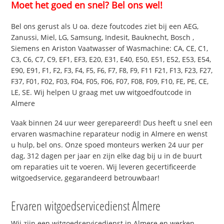
Moet het goed en snel? Bel ons wel!
Bel ons gerust als U oa. deze foutcodes ziet bij een AEG,
Zanussi, Miel, LG, Samsung, Indesit, Bauknecht, Bosch ,
Siemens en Ariston Vaatwasser of Wasmachine: CA, CE, C1,
C3, C6, C7, C9, EF1, EF3, E20, E31, E40, E50, E51, E52, E53, E54,
E90, E91, F1, F2, F3, F4, F5, F6, F7, F8, F9, F11 F21, F13, F23, F27,
F37, F01, F02, F03, F04, F05, F06, F07, F08, F09, F10, FE, PE, CE,
LE, SE. Wij helpen U graag met uw witgoedfoutcode in
Almere
Vaak binnen 24 uur weer gerepareerd! Dus heeft u snel een
ervaren wasmachine reparateur nodig in Almere en wenst
u hulp, bel ons. Onze spoed monteurs werken 24 uur per
dag, 312 dagen per jaar en zijn elke dag bij u in de buurt
om reparaties uit te voeren. Wij leveren gecertificeerde
witgoedservice, gegarandeerd betrouwbaar!
Ervaren witgoedservicedienst Almere
Wij zijn een witgoedservicedienst in Almere en werken