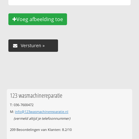
Voeg afbeelding toe
123 wasmachinereparatie
T: 036-7600472
M:
info@123wasmachinereparatie.nl
(vermeld altijd je telefoonnummer)
209
Beoordelingen van Klanten:
8.2
/
10