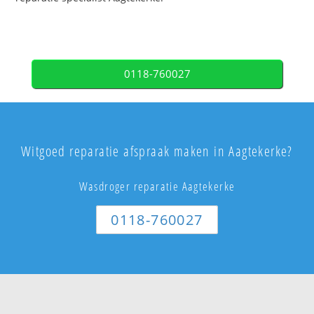
0118-760027
Witgoed reparatie afspraak maken in Aagtekerke?
Wasdroger reparatie Aagtekerke
0118-760027