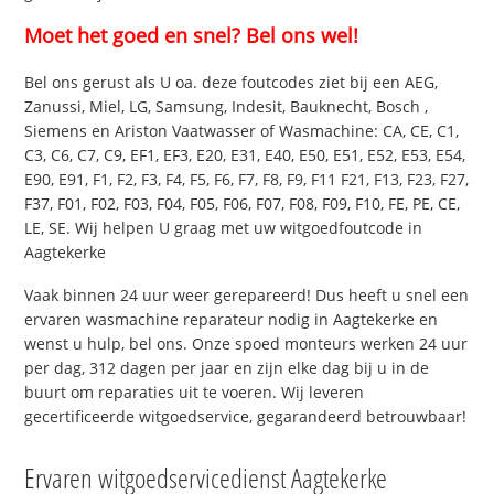
Moet het goed en snel? Bel ons wel!
Bel ons gerust als U oa. deze foutcodes ziet bij een AEG,
Zanussi, Miel, LG, Samsung, Indesit, Bauknecht, Bosch ,
Siemens en Ariston Vaatwasser of Wasmachine: CA, CE, C1,
C3, C6, C7, C9, EF1, EF3, E20, E31, E40, E50, E51, E52, E53, E54,
E90, E91, F1, F2, F3, F4, F5, F6, F7, F8, F9, F11 F21, F13, F23, F27,
F37, F01, F02, F03, F04, F05, F06, F07, F08, F09, F10, FE, PE, CE,
LE, SE. Wij helpen U graag met uw witgoedfoutcode in
Aagtekerke
Vaak binnen 24 uur weer gerepareerd! Dus heeft u snel een
ervaren wasmachine reparateur nodig in Aagtekerke en
wenst u hulp, bel ons. Onze spoed monteurs werken 24 uur
per dag, 312 dagen per jaar en zijn elke dag bij u in de
buurt om reparaties uit te voeren. Wij leveren
gecertificeerde witgoedservice, gegarandeerd betrouwbaar!
Ervaren witgoedservicedienst Aagtekerke