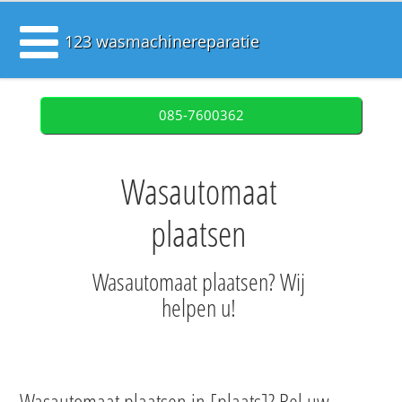
123 wasmachinereparatie
085-7600362
Wasautomaat
plaatsen
Wasautomaat plaatsen? Wij
helpen u!
Wasautomaat plaatsen in [plaats]? Bel uw