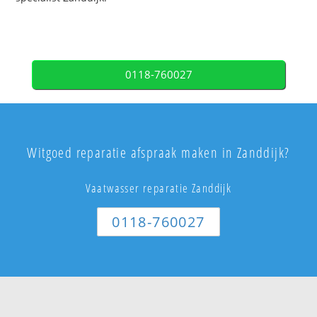
0118-760027
Witgoed reparatie afspraak maken in Zanddijk?
Vaatwasser reparatie Zanddijk
0118-760027