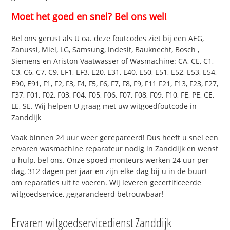
Moet het goed en snel? Bel ons wel!
Bel ons gerust als U oa. deze foutcodes ziet bij een AEG,
Zanussi, Miel, LG, Samsung, Indesit, Bauknecht, Bosch ,
Siemens en Ariston Vaatwasser of Wasmachine: CA, CE, C1,
C3, C6, C7, C9, EF1, EF3, E20, E31, E40, E50, E51, E52, E53, E54,
E90, E91, F1, F2, F3, F4, F5, F6, F7, F8, F9, F11 F21, F13, F23, F27,
F37, F01, F02, F03, F04, F05, F06, F07, F08, F09, F10, FE, PE, CE,
LE, SE. Wij helpen U graag met uw witgoedfoutcode in
Zanddijk
Vaak binnen 24 uur weer gerepareerd! Dus heeft u snel een
ervaren wasmachine reparateur nodig in Zanddijk en wenst
u hulp, bel ons. Onze spoed monteurs werken 24 uur per
dag, 312 dagen per jaar en zijn elke dag bij u in de buurt
om reparaties uit te voeren. Wij leveren gecertificeerde
witgoedservice, gegarandeerd betrouwbaar!
Ervaren witgoedservicedienst Zanddijk