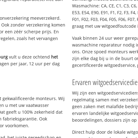
Wasmachine: CA, CE, C1, C3, C6, C
E53, E54, E90, E91, F1, F2, F3, F4, 
oonverzekering meeverzekerd.
F01, F02, F03, F04, F05, F06, F07, 
. Ook zonder verzekering komen
graag met uw witgoedfoutcode 
or een zéér scherpe prijs. En
Vaak binnen 24 uur weer gerepa
regelen, zoals het vervangen
wasmachine reparateur nodig i
ons. Onze spoed monteurs werk
burg
vult u deze ochtend
het
zijn elke dag bij u in de buurt 
agen per jaar, 12 uur per dag
gecertificeerde witgoedservice
Ervaren witgoedservicedi
Wij zijn een witgoedservicedie
 gekwalificeerde monteurs. Wij
regelmatig samen met verzeker
lpen u met uw vaatwasser
geen zaken met malafide bedrij
Dat geeft u 100% zekerheid dat
ervaren landelijke witgoedservi
n fabrieksgarantie. Ook
beoordelingen, dossiers zijn op
oor voorkomen.
Direct hulp door de lokale wit
d, het juiste gereedschap en