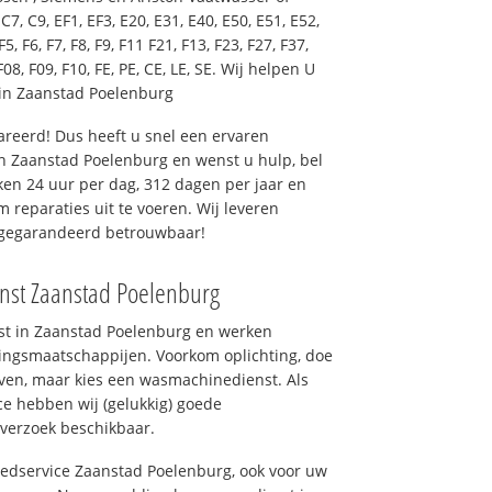
7, C9, EF1, EF3, E20, E31, E40, E50, E51, E52,
F5, F6, F7, F8, F9, F11 F21, F13, F23, F27, F37,
F08, F09, F10, FE, PE, CE, LE, SE. Wij helpen U
in Zaanstad Poelenburg
reerd! Dus heeft u snel een ervaren
n Zaanstad Poelenburg en wenst u hulp, bel
en 24 uur per dag, 312 dagen per jaar en
om reparaties uit te voeren. Wij leveren
, gegarandeerd betrouwbaar!
enst Zaanstad Poelenburg
nst in Zaanstad Poelenburg en werken
ingsmaatschappijen. Voorkom oplichting, doe
ven, maar kies een wasmachinedienst. Als
ce hebben wij (gelukkig) goede
 verzoek beschikbaar.
goedservice Zaanstad Poelenburg, ook voor uw