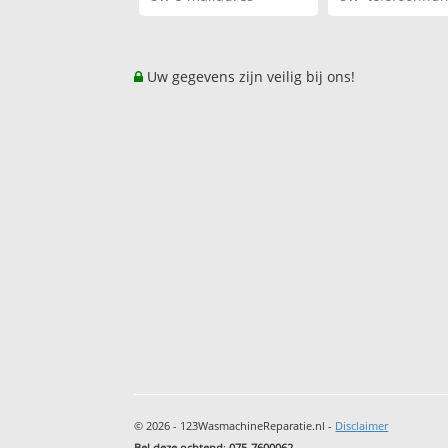
Uw gegevens zijn veilig bij ons!
© 2026 - 123WasmachineReparatie.nl -
Disclaimer
Bel deze ochtend
:
075-7600062