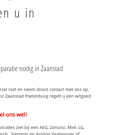
en u in
paratie nodig in Zaanstad
rzel niet en neem direct contact met ons op.
nst Zaanstad Poelenburg regelt u een witgoed
el ons wel!
utcodes ziet bij een AEG, Zanussi, Miel, LG,
osch , Siemens en Ariston Vaatwasser of