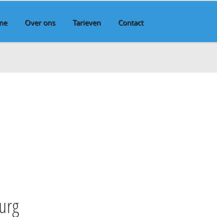
me
Over ons
Tarieven
Contact
urg