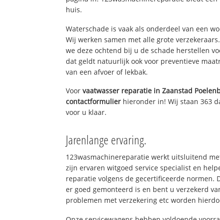
huis.
Waterschade is vaak als onderdeel van een w
Wij werken samen met alle grote verzekeraars
we deze ochtend bij u de schade herstellen vo
dat geldt natuurlijk ook voor preventieve maat
van een afvoer of lekbak.
Voor
vaatwasser reparatie in Zaanstad Poelen
contactformulier
hieronder in! Wij staan 363 d
voor u klaar.
Jarenlange ervaring.
123wasmachinereparatie werkt uitsluitend met
zijn ervaren witgoed service specialist en he
reparatie volgens de gecertificeerde normen. 
er goed gemonteerd is en bent u verzekerd va
problemen met verzekering etc worden hierd
Onze servicewagens hebben voldoende voorraa