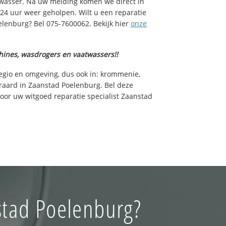
wasser. Na uw melding komen we direct in
 24 uur weer geholpen. Wilt u een reparatie
lenburg? Bel 075-7600062. Bekijk hier
onze
hines, wasdrogers en vaatwassers!!
regio en omgeving, dus ook in: krommenie,
raard in Zaanstad Poelenburg. Bel deze
or uw witgoed reparatie specialist Zaanstad
stad Poelenburg?