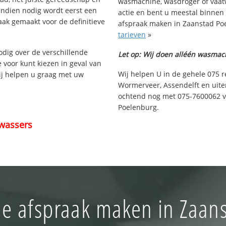
wasmachine, wasdroger of vaat
Indien nodig wordt eerst een
actie en bent u meestal binnen
aak gemaakt voor de definitieve
afspraak maken in Zaanstad Poe
tarieven
»
nodig over de verschillende
Let op: Wij doen alléén wasmac
e voor kunt kiezen in geval van
Wij helpen U in de gehele 075 
ij helpen u graag met uw
Wormerveer, Assendelft en uite
ochtend nog met 075-7600062 vo
Poelenburg.
wassers
ie afspraak maken in Zaan