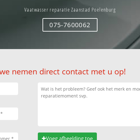
Vaatwasser reparatie Zaanstad Poelenburg
075-7600062
 we nemen direct contact met u op!
Voeg afbeelding toe