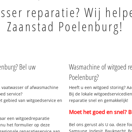
sser reparatie? Wij help
Zaanstad Poelenburg!
lenburg? Bel uw
Wasmachine of witgoed re
Poelenburg?
, vaatwasser of afwasmachine
Heeft u een witgoed storing? Aa
ed service?
Bij de lokale witgoedservicedie
et gebied van witgoedservice en
reparatie snel en gemakkelijk!
Moet het goed en snel? B
aar een witgoedreparatie
Bel ons gerust als U oa. deze fo
 nu het formulier op deze
Samsung, Indesit, Bauknecht, B
regionale reparatieservice aan