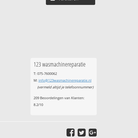
123 wasmachinereparatie
T: 075-7600062
M:
info@123wasmachinereparatie.nl
(vermeld altijd je telefoonnummer)
209
Beoordelingen van Klanten:
8.2
/
10