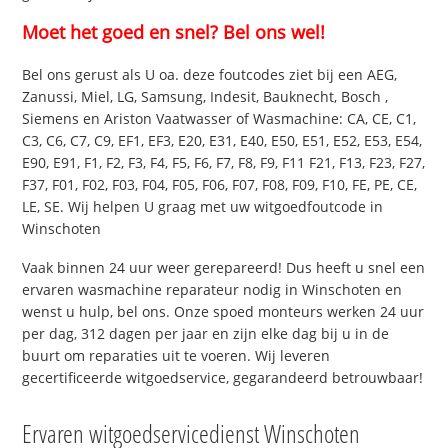
Moet het goed en snel? Bel ons wel!
Bel ons gerust als U oa. deze foutcodes ziet bij een AEG,
Zanussi, Miel, LG, Samsung, Indesit, Bauknecht, Bosch ,
Siemens en Ariston Vaatwasser of Wasmachine: CA, CE, C1,
C3, C6, C7, C9, EF1, EF3, E20, E31, E40, E50, E51, E52, E53, E54,
E90, E91, F1, F2, F3, F4, F5, F6, F7, F8, F9, F11 F21, F13, F23, F27,
F37, F01, F02, F03, F04, F05, F06, F07, F08, F09, F10, FE, PE, CE,
LE, SE. Wij helpen U graag met uw witgoedfoutcode in
Winschoten
Vaak binnen 24 uur weer gerepareerd! Dus heeft u snel een
ervaren wasmachine reparateur nodig in Winschoten en
wenst u hulp, bel ons. Onze spoed monteurs werken 24 uur
per dag, 312 dagen per jaar en zijn elke dag bij u in de
buurt om reparaties uit te voeren. Wij leveren
gecertificeerde witgoedservice, gegarandeerd betrouwbaar!
Ervaren witgoedservicedienst Winschoten