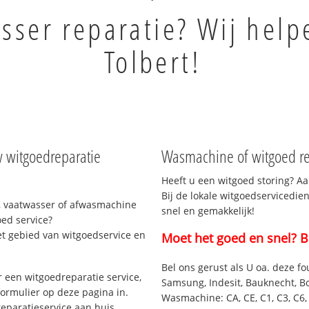
sser reparatie? Wij help
Tolbert!
w witgoedreparatie
Wasmachine of witgoed rep
Heeft u een witgoed storing? Aa
Bij de lokale witgoedservicedien
, vaatwasser of afwasmachine
snel en gemakkelijk!
ed service?
et gebied van witgoedservice en
Moet het goed en snel? B
Bel ons gerust als U oa. deze fo
 een witgoedreparatie service,
Samsung, Indesit, Bauknecht, B
formulier op deze pagina in.
Wasmachine: CA, CE, C1, C3, C6, C
eparatieservice aan huis.