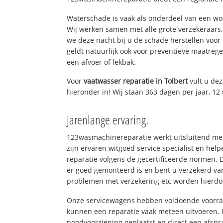
Waterschade is vaak als onderdeel van een w
Wij werken samen met alle grote verzekeraars
we deze nacht bij u de schade herstellen voor 
geldt natuurlijk ook voor preventieve maatrege
een afvoer of lekbak.
Voor
vaatwasser reparatie in Tolbert
vult u de
hieronder in! Wij staan 363 dagen per jaar, 12 
Jarenlange ervaring.
123wasmachinereparatie werkt uitsluitend met
zijn ervaren witgoed service specialist en he
reparatie volgens de gecertificeerde normen. 
er goed gemonteerd is en bent u verzekerd va
problemen met verzekering etc worden hierd
Onze servicewagens hebben voldoende voorraa
kunnen een reparatie vaak meteen uitvoeren. 
noodvoorziening geplaatst en direct een afspr