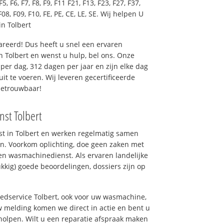
F5, F6, F7, F8, F9, F11 F21, F13, F23, F27, F37,
F08, F09, F10, FE, PE, CE, LE, SE. Wij helpen U
n Tolbert
reerd! Dus heeft u snel een ervaren
 Tolbert en wenst u hulp, bel ons. Onze
er dag, 312 dagen per jaar en zijn elke dag
uit te voeren. Wij leveren gecertificeerde
betrouwbaar!
nst Tolbert
nst in Tolbert en werken regelmatig samen
n. Voorkom oplichting, doe geen zaken met
en wasmachinedienst. Als ervaren landelijke
kkig) goede beoordelingen, dossiers zijn op
oedservice Tolbert, ook voor uw wasmachine,
 melding komen we direct in actie en bent u
olpen. Wilt u een reparatie afspraak maken