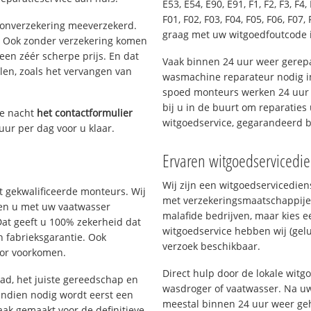
E53, E54, E90, E91, F1, F2, F3, F4, 
F01, F02, F03, F04, F05, F06, F07, 
oonverzekering meeverzekerd.
graag met uw witgoedfoutcode i
. Ook zonder verzekering komen
een zéér scherpe prijs. En dat
Vaak binnen 24 uur weer gerepa
len, zoals het vervangen van
wasmachine reparateur nodig in
spoed monteurs werken 24 uur p
bij u in de buurt om reparaties 
ze nacht
het contactformulier
witgoedservice, gegarandeerd 
uur per dag voor u klaar.
Ervaren witgoedservicedie
Wij zijn een witgoedservicedie
 gekwalificeerde monteurs. Wij
met verzekeringsmaatschappije
lpen u met uw vaatwasser
malafide bedrijven, maar kies e
Dat geeft u 100% zekerheid dat
witgoedservice hebben wij (gelu
n fabrieksgarantie. Ook
verzoek beschikbaar.
oor voorkomen.
Direct hulp door de lokale witg
d, het juiste gereedschap en
wasdroger of vaatwasser. Na uw
Indien nodig wordt eerst een
meestal binnen 24 uur weer geh
aak gemaakt voor de definitieve