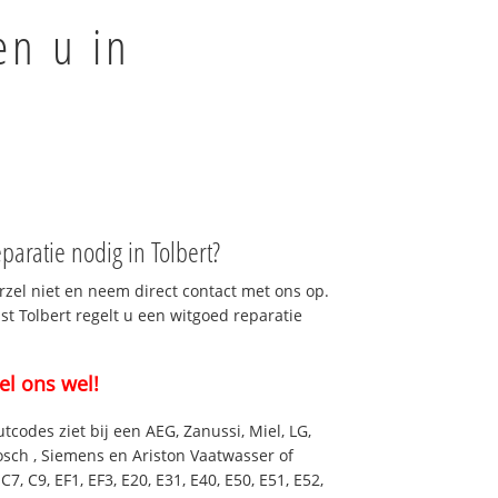
en u in
aratie nodig in Tolbert?
rzel niet en neem direct contact met ons op.
st Tolbert regelt u een witgoed reparatie
el ons wel!
utcodes ziet bij een AEG, Zanussi, Miel, LG,
osch , Siemens en Ariston Vaatwasser of
7, C9, EF1, EF3, E20, E31, E40, E50, E51, E52,