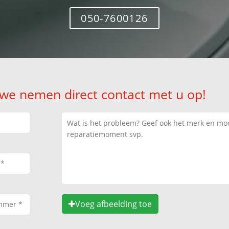
050-7600126
 we nemen direct contact met u op!
Voeg afbeelding toe