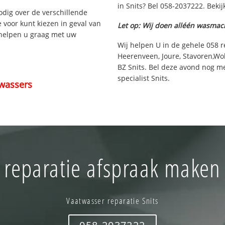
in Snits? Bel 058-2037222. Bekij
nodig over de verschillende
e voor kunt kiezen in geval van
Let op: Wij doen alléén wasmac
 helpen u graag met uw
Wij helpen U in de gehele 058 r
Heerenveen, Joure, Stavoren,Wo
BZ Snits. Bel deze avond nog m
specialist Snits.
wassers
reparatie afspraak maken 
Vaatwasser reparatie Snits