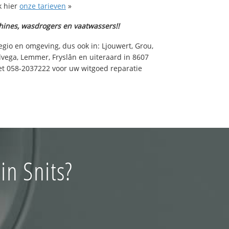
k hier
onze tarieven
»
hines, wasdrogers en vaatwassers!!
egio en omgeving, dus ook in: Ljouwert, Grou,
lvega, Lemmer, Fryslân en uiteraard in 8607
et 058-2037222 voor uw witgoed reparatie
in Snits?