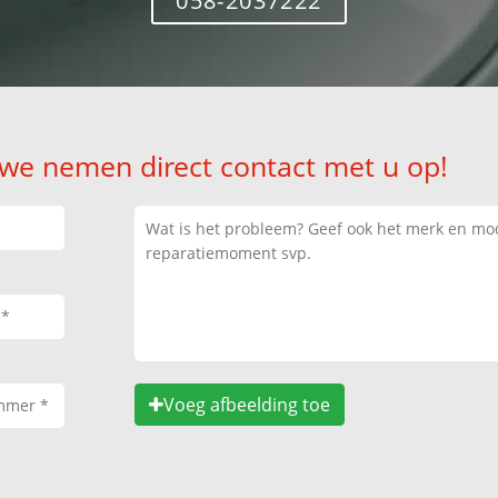
058-2037222
 we nemen direct contact met u op!
Voeg afbeelding toe