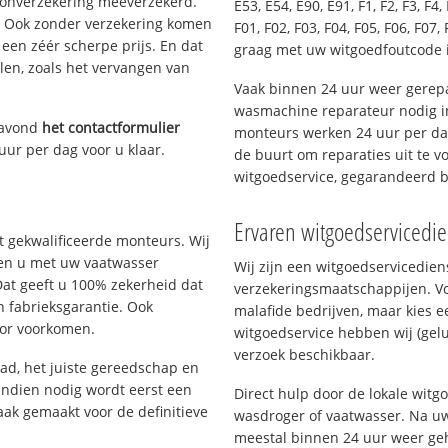
oonverzekering meeverzekerd.
E53, E54, E90, E91, F1, F2, F3, F4, 
. Ook zonder verzekering komen
F01, F02, F03, F04, F05, F06, F07, 
een zéér scherpe prijs. En dat
graag met uw witgoedfoutcode i
len, zoals het vervangen van
Vaak binnen 24 uur weer gerepa
wasmachine reparateur nodig in
 avond
het contactformulier
monteurs werken 24 uur per dag,
uur per dag voor u klaar.
de buurt om reparaties uit te vo
witgoedservice, gegarandeerd 
Ervaren witgoedservicedie
 gekwalificeerde monteurs. Wij
lpen u met uw vaatwasser
Wij zijn een witgoedservicedie
Dat geeft u 100% zekerheid dat
verzekeringsmaatschappijen. V
n fabrieksgarantie. Ook
malafide bedrijven, maar kies e
oor voorkomen.
witgoedservice hebben wij (gelu
verzoek beschikbaar.
d, het juiste gereedschap en
Indien nodig wordt eerst een
Direct hulp door de lokale witg
aak gemaakt voor de definitieve
wasdroger of vaatwasser. Na uw
meestal binnen 24 uur weer geh