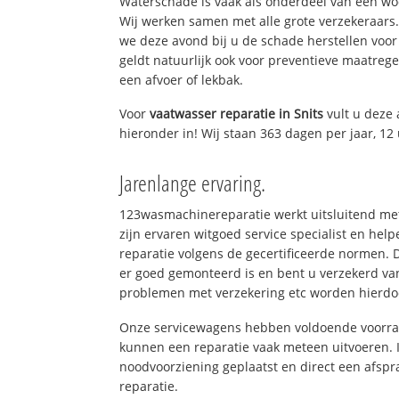
Waterschade is vaak als onderdeel van een w
Wij werken samen met alle grote verzekeraars
we deze avond bij u de schade herstellen voor 
geldt natuurlijk ook voor preventieve maatrege
een afvoer of lekbak.
Voor
vaatwasser reparatie in Snits
vult u deze
hieronder in! Wij staan 363 dagen per jaar, 12 
Jarenlange ervaring.
123wasmachinereparatie werkt uitsluitend met
zijn ervaren witgoed service specialist en he
reparatie volgens de gecertificeerde normen. 
er goed gemonteerd is en bent u verzekerd va
problemen met verzekering etc worden hierd
Onze servicewagens hebben voldoende voorraa
kunnen een reparatie vaak meteen uitvoeren. 
noodvoorziening geplaatst en direct een afspr
reparatie.