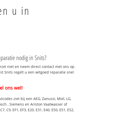
en u in
aratie nodig in Snits?
rzel niet en neem direct contact met ons op.
st Snits regelt u een witgoed reparatie snel
el ons wel!
utcodes ziet bij een AEG, Zanussi, Miel, LG,
osch , Siemens en Ariston Vaatwasser of
7, C9, EF1, EF3, E20, E31, E40, E50, E51, E52,