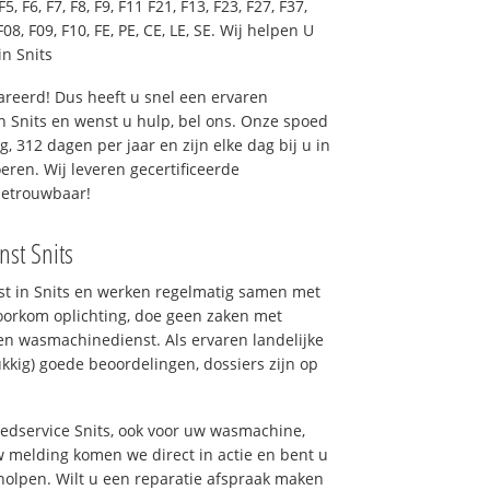
F5, F6, F7, F8, F9, F11 F21, F13, F23, F27, F37,
F08, F09, F10, FE, PE, CE, LE, SE. Wij helpen U
n Snits
reerd! Dus heeft u snel een ervaren
 Snits en wenst u hulp, bel ons. Onze spoed
 312 dagen per jaar en zijn elke dag bij u in
eren. Wij leveren gecertificeerde
betrouwbaar!
nst Snits
nst in Snits en werken regelmatig samen met
oorkom oplichting, doe geen zaken met
en wasmachinedienst. Als ervaren landelijke
kkig) goede beoordelingen, dossiers zijn op
oedservice Snits, ook voor uw wasmachine,
 melding komen we direct in actie en bent u
olpen. Wilt u een reparatie afspraak maken