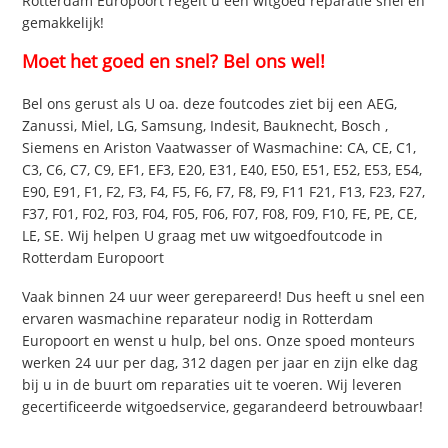
Rotterdam Europoort regelt u een witgoed reparatie snel en
gemakkelijk!
Moet het goed en snel? Bel ons wel!
Bel ons gerust als U oa. deze foutcodes ziet bij een AEG,
Zanussi, Miel, LG, Samsung, Indesit, Bauknecht, Bosch ,
Siemens en Ariston Vaatwasser of Wasmachine: CA, CE, C1,
C3, C6, C7, C9, EF1, EF3, E20, E31, E40, E50, E51, E52, E53, E54,
E90, E91, F1, F2, F3, F4, F5, F6, F7, F8, F9, F11 F21, F13, F23, F27,
F37, F01, F02, F03, F04, F05, F06, F07, F08, F09, F10, FE, PE, CE,
LE, SE. Wij helpen U graag met uw witgoedfoutcode in
Rotterdam Europoort
Vaak binnen 24 uur weer gerepareerd! Dus heeft u snel een
ervaren wasmachine reparateur nodig in Rotterdam
Europoort en wenst u hulp, bel ons. Onze spoed monteurs
werken 24 uur per dag, 312 dagen per jaar en zijn elke dag
bij u in de buurt om reparaties uit te voeren. Wij leveren
gecertificeerde witgoedservice, gegarandeerd betrouwbaar!