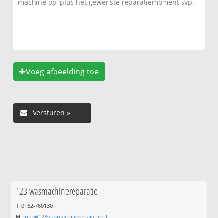
Voeg afbeelding toe
123 wasmachinereparatie
T: 0162-760130
M:
info@123wasmachinereparatie.nl