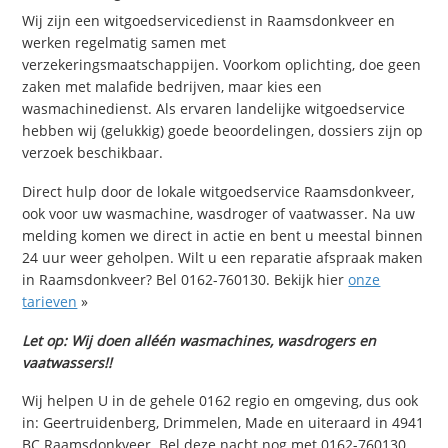
Wij zijn een witgoedservicedienst in Raamsdonkveer en
werken regelmatig samen met
verzekeringsmaatschappijen. Voorkom oplichting, doe geen
zaken met malafide bedrijven, maar kies een
wasmachinedienst. Als ervaren landelijke witgoedservice
hebben wij (gelukkig) goede beoordelingen, dossiers zijn op
verzoek beschikbaar.
Direct hulp door de lokale witgoedservice Raamsdonkveer,
ook voor uw wasmachine, wasdroger of vaatwasser. Na uw
melding komen we direct in actie en bent u meestal binnen
24 uur weer geholpen. Wilt u een reparatie afspraak maken
in Raamsdonkveer? Bel 0162-760130. Bekijk hier
onze
tarieven
»
Let op: Wij doen alléén wasmachines, wasdrogers en
vaatwassers!!
Wij helpen U in de gehele 0162 regio en omgeving, dus ook
in: Geertruidenberg, Drimmelen, Made en uiteraard in 4941
BC Raamsdonkveer. Bel deze nacht nog met 0162-760130