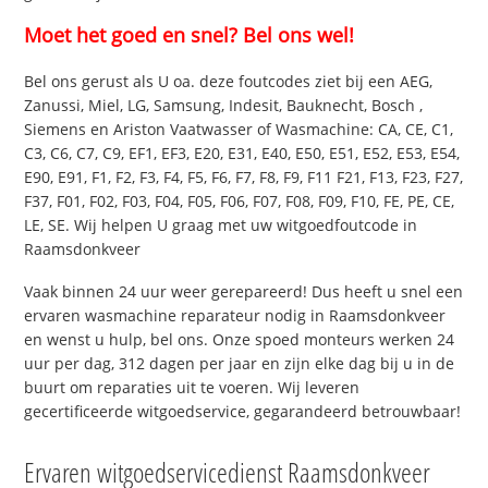
Moet het goed en snel? Bel ons wel!
Bel ons gerust als U oa. deze foutcodes ziet bij een AEG,
Zanussi, Miel, LG, Samsung, Indesit, Bauknecht, Bosch ,
Siemens en Ariston Vaatwasser of Wasmachine: CA, CE, C1,
C3, C6, C7, C9, EF1, EF3, E20, E31, E40, E50, E51, E52, E53, E54,
E90, E91, F1, F2, F3, F4, F5, F6, F7, F8, F9, F11 F21, F13, F23, F27,
F37, F01, F02, F03, F04, F05, F06, F07, F08, F09, F10, FE, PE, CE,
LE, SE. Wij helpen U graag met uw witgoedfoutcode in
Raamsdonkveer
Vaak binnen 24 uur weer gerepareerd! Dus heeft u snel een
ervaren wasmachine reparateur nodig in Raamsdonkveer
en wenst u hulp, bel ons. Onze spoed monteurs werken 24
uur per dag, 312 dagen per jaar en zijn elke dag bij u in de
buurt om reparaties uit te voeren. Wij leveren
gecertificeerde witgoedservice, gegarandeerd betrouwbaar!
Ervaren witgoedservicedienst Raamsdonkveer