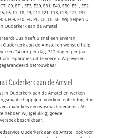
7, C9, EF1, EF3, E20, E31, E40, E50, E51, E52,
F5, F6, F7, F8, F9, F11 F21, F13, F23, F27, F37,
F08, F09, F10, FE, PE, CE, LE, SE. Wij helpen U
in Ouderkerk aan de Amstel
reerd! Dus heeft u snel een ervaren
n Ouderkerk aan de Amstel en wenst u hulp,
erken 24 uur per dag, 312 dagen per jaar
rt om reparaties uit te voeren. Wij leveren
, gegarandeerd betrouwbaar!
enst Ouderkerk aan de Amstel
nst in Ouderkerk aan de Amstel en werken
ingsmaatschappijen. Voorkom oplichting, doe
ven, maar kies een wasmachinedienst. Als
ce hebben wij (gelukkig) goede
 verzoek beschikbaar.
oedservice Ouderkerk aan de Amstel, ook voor