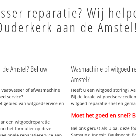
sser reparatie? Wij help
Ouderkerk aan de Amstel
n de Amstel? Bel uw
Wasmachine of witgoed re
Amstel?
, vaatwasser of afwasmachine
Heeft u een witgoed storing? Aa
ed service?
Bij de lokale witgoedservicedie
et gebied van witgoedservice en
witgoed reparatie snel en gemak
Moet het goed en snel? B
ar een witgoedreparatie
Bel ons gerust als U oa. deze fo
 nu het formulier op deze
Samsung, Indesit, Bauknecht, B
regionale reparatieservice aan