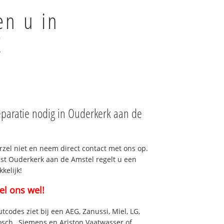
en u in
!
paratie nodig in Ouderkerk aan de
rzel niet en neem direct contact met ons op.
nst Ouderkerk aan de Amstel regelt u een
kelijk!
el ons wel!
utcodes ziet bij een AEG, Zanussi, Miel, LG,
osch , Siemens en Ariston Vaatwasser of