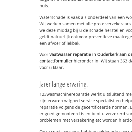
huis.
Waterschade is vaak als onderdeel van een w
Wij werken samen met alle grote verzekeraars
we deze middag bij u de schade herstellen voo
geldt natuurlijk ook voor preventieve maatrege
een afvoer of lekbak.
Voor
vaatwasser reparatie in Ouderkerk aan d
contactformulier
hieronder in! Wij staan 363 d
voor u klaar.
Jarenlange ervaring.
123wasmachinereparatie werkt uitsluitend met
zijn ervaren witgoed service specialist en he
reparatie volgens de gecertificeerde normen. 
er goed gemonteerd is en bent u verzekerd va
problemen met verzekering etc worden hierd
Onze servicewagens hebben voldoende voorraa