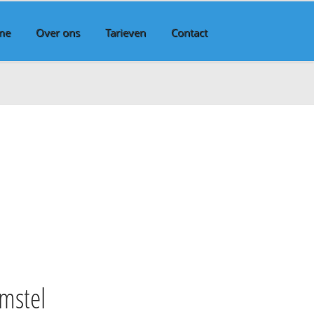
me
Over ons
Tarieven
Contact
mstel