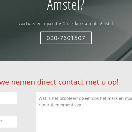
Amstel?
Vaatwasser reparatie Ouderkerk aan de Amstel
020-7601507
 we nemen direct contact met u op!