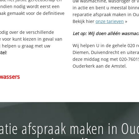
uw wasmachine, wasdroger of v
Indien nodig wordt eerst een
in actie en bent u meestal binn
aak gemaakt voor de definitieve
reparatie afspraak maken in Ou
Bekijk hier
onze tarieven
»
nodig over de verschillende
Let op: Wij doen alléén wasmac
e voor kunt kiezen in geval van
Wij helpen U in de gehele 020 
ij helpen u graag met uw
Diemen, Duivendrecht en uitera
tel
!
deze middag nog met 020-760150
Ouderkerk aan de Amstel.
wassers
atie afspraak maken in Ou