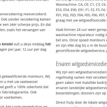
Wasmachine: CA, CE, C1, C3, C6, C
E53, E54, E90, E91, F1, F2, F3, F4, 
oonverzekering meeverzekerd.
F01, F02, F03, F04, F05, F06, F07, 
. Ook zonder verzekering komen
graag met uw witgoedfoutcode 
r een zéér scherpe prijs. En dat
Vaak binnen 24 uur weer gerepa
len, zoals het vervangen van
wasmachine reparateur nodig i
bel ons. Onze spoed monteurs w
e Amstel
vult u deze middag
het
en zijn elke dag bij u in de buu
agen per jaar, 12 uur per dag
gecertificeerde witgoedservice
Ervaren witgoedservicedi
Wij zijn een witgoedservicedie
 gekwalificeerde monteurs. Wij
regelmatig samen met verzeker
lpen u met uw vaatwasser
geen zaken met malafide bedrij
Dat geeft u 100% zekerheid dat
ervaren landelijke witgoedservi
n fabrieksgarantie. Ook
beoordelingen, dossiers zijn op
oor voorkomen.
Direct hulp door de lokale witg
d, het juiste gereedschap en