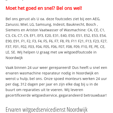
Moet het goed en snel? Bel ons wel!
Bel ons gerust als U oa. deze foutcodes ziet bij een AEG,
Zanussi, Miel, LG, Samsung, Indesit, Bauknecht, Bosch ,
Siemens en Ariston Vaatwasser of Wasmachine: CA, CE, C1,
C3, C6, C7, C9, EF1, EF3, E20, E31, E40, E50, E51, E52, E53, E54,
E90, E91, F1, F2, F3, F4, F5, F6, F7, F8, F9, F11 F21, F13, F23, F27,
F37, F01, F02, F03, F04, F05, F06, F07, F08, F09, F10, FE, PE, CE,
LE, SE. Wij helpen U graag met uw witgoedfoutcode in
Noordwijk
Vaak binnen 24 uur weer gerepareerd! Dus heeft u snel een
ervaren wasmachine reparateur nodig in Noordwijk en
wenst u hulp, bel ons. Onze spoed monteurs werken 24 uur
per dag, 312 dagen per jaar en zijn elke dag bij u in de
buurt om reparaties uit te voeren. Wij leveren
gecertificeerde witgoedservice, gegarandeerd betrouwbaar!
Ervaren witgoedservicedienst Noordwijk