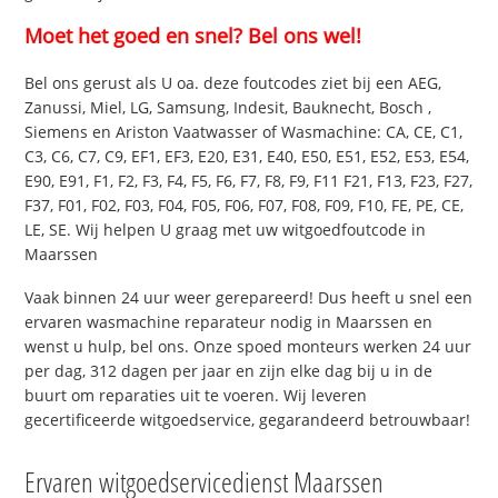
Moet het goed en snel? Bel ons wel!
Bel ons gerust als U oa. deze foutcodes ziet bij een AEG,
Zanussi, Miel, LG, Samsung, Indesit, Bauknecht, Bosch ,
Siemens en Ariston Vaatwasser of Wasmachine: CA, CE, C1,
C3, C6, C7, C9, EF1, EF3, E20, E31, E40, E50, E51, E52, E53, E54,
E90, E91, F1, F2, F3, F4, F5, F6, F7, F8, F9, F11 F21, F13, F23, F27,
F37, F01, F02, F03, F04, F05, F06, F07, F08, F09, F10, FE, PE, CE,
LE, SE. Wij helpen U graag met uw witgoedfoutcode in
Maarssen
Vaak binnen 24 uur weer gerepareerd! Dus heeft u snel een
ervaren wasmachine reparateur nodig in Maarssen en
wenst u hulp, bel ons. Onze spoed monteurs werken 24 uur
per dag, 312 dagen per jaar en zijn elke dag bij u in de
buurt om reparaties uit te voeren. Wij leveren
gecertificeerde witgoedservice, gegarandeerd betrouwbaar!
Ervaren witgoedservicedienst Maarssen