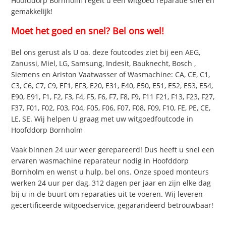
Hoofddorp Bornholm regelt u een witgoed reparatie snel en
gemakkelijk!
Moet het goed en snel? Bel ons wel!
Bel ons gerust als U oa. deze foutcodes ziet bij een AEG,
Zanussi, Miel, LG, Samsung, Indesit, Bauknecht, Bosch ,
Siemens en Ariston Vaatwasser of Wasmachine: CA, CE, C1,
C3, C6, C7, C9, EF1, EF3, E20, E31, E40, E50, E51, E52, E53, E54,
E90, E91, F1, F2, F3, F4, F5, F6, F7, F8, F9, F11 F21, F13, F23, F27,
F37, F01, F02, F03, F04, F05, F06, F07, F08, F09, F10, FE, PE, CE,
LE, SE. Wij helpen U graag met uw witgoedfoutcode in
Hoofddorp Bornholm
Vaak binnen 24 uur weer gerepareerd! Dus heeft u snel een
ervaren wasmachine reparateur nodig in Hoofddorp
Bornholm en wenst u hulp, bel ons. Onze spoed monteurs
werken 24 uur per dag, 312 dagen per jaar en zijn elke dag
bij u in de buurt om reparaties uit te voeren. Wij leveren
gecertificeerde witgoedservice, gegarandeerd betrouwbaar!