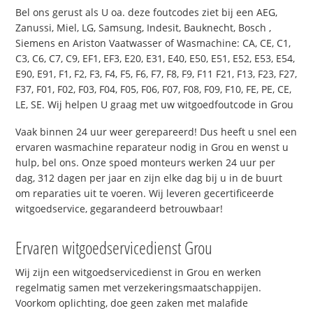
Bel ons gerust als U oa. deze foutcodes ziet bij een AEG,
Zanussi, Miel, LG, Samsung, Indesit, Bauknecht, Bosch ,
Siemens en Ariston Vaatwasser of Wasmachine: CA, CE, C1,
C3, C6, C7, C9, EF1, EF3, E20, E31, E40, E50, E51, E52, E53, E54,
E90, E91, F1, F2, F3, F4, F5, F6, F7, F8, F9, F11 F21, F13, F23, F27,
F37, F01, F02, F03, F04, F05, F06, F07, F08, F09, F10, FE, PE, CE,
LE, SE. Wij helpen U graag met uw witgoedfoutcode in Grou
Vaak binnen 24 uur weer gerepareerd! Dus heeft u snel een
ervaren wasmachine reparateur nodig in Grou en wenst u
hulp, bel ons. Onze spoed monteurs werken 24 uur per
dag, 312 dagen per jaar en zijn elke dag bij u in de buurt
om reparaties uit te voeren. Wij leveren gecertificeerde
witgoedservice, gegarandeerd betrouwbaar!
Ervaren witgoedservicedienst Grou
Wij zijn een witgoedservicedienst in Grou en werken
regelmatig samen met verzekeringsmaatschappijen.
Voorkom oplichting, doe geen zaken met malafide